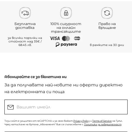
Безплатна
100% сигурност
Право на
доставка
на онлайн
връщане
трансакциите
за всички поръчки на
стойност над 35€ /
68.45 лв.
в рамките на 30 дни
Абонирайте се за бюлетина ни
За да получавате най-новите ни оферти директно
на електронната си поща
Този сайт е защитен от reCAPTCHA и за него важат
Privacy Policy
и
Terms of Service
на Гугъл.
Чрез натискане на бутона „Абонамент“ вие се съгласявате с
Политика за поверителност
.