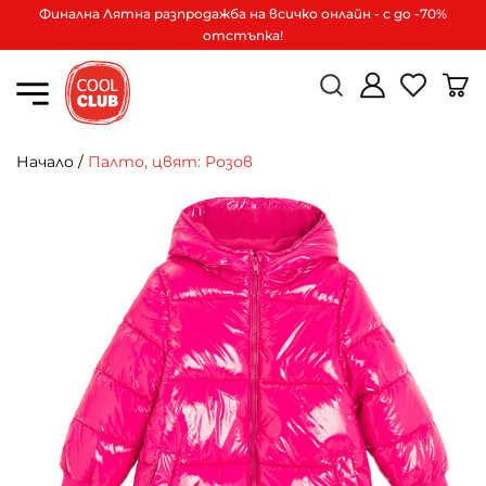
Финална Лятна разпродажба на всичко онлайн - с до -70%
отстъпка!
Начало
/
Палто, цвят: Розов