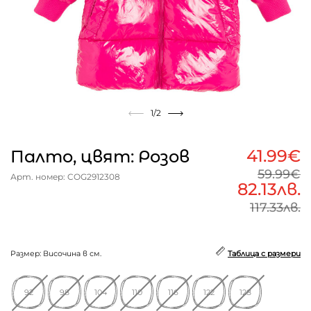
1
/2
41.99€
Палто, цвят: Розов
59.99€
Арт. номер: COG2912308
82.13лв.
117.33лв.
Размер: Височина в см.
Таблица с размери
92
98
104
110
116
122
128