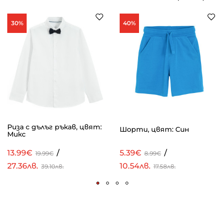
30%
40%
Риза с дълъг ръкав, цвят:
Шорти, цвят: Син
Микс
13.99€
/
5.39€
/
19.99€
8.99€
27.36лв.
10.54лв.
39.10лв.
17.58лв.