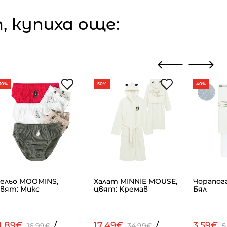
 купиха още:
30%
50%
40%
ельо MOOMINS,
Халат MINNIE MOUSE,
Чорапог
вят: Микс
цвят: Кремав
Бял
1.89€
/
17.49€
/
3.59€
16.99€
34.99€
5