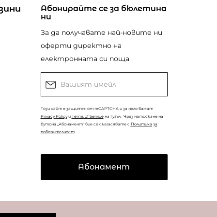
зини
Абонирайте се за бюлетина
ни
За да получавате най-новите ни
оферти директно на
електронната си поща
Този сайт е защитен от reCAPTCHA и за него важат
Privacy Policy
и
Terms of Service
на Гугъл.
Чрез натискане на
бутона „Абонамент“ вие се съгласявате с
Политика за
поверителност
.
Абонамент
© Copyright
Coolclub
2022. Всички права запазени.