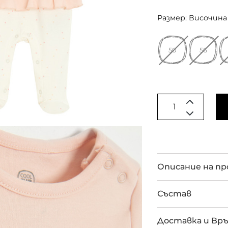
Размер: Височина 
50
56
Описание на п
Състав
Доставка и Вр