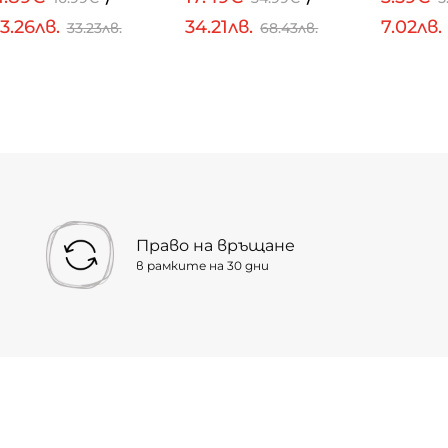
3.26лв.
34.21лв.
7.02лв.
33.23лв.
68.43лв.
Право на връщане
в рамките на 30 дни