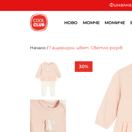
Финална 
НОВО
МОМЧЕ
МОМИЧЕ
Начало
/
Гащеризон, цвят: Светло розов
30%