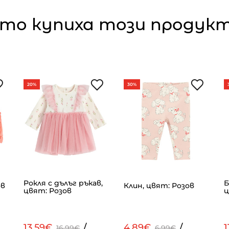
то купиха този продукт,
20%
30%
Рокля с дълъг ръкав,
Б
ов
Клин, цвят: Розов
цвят: Розов
ц
13.59€
/
4.89€
/
1
16.99€
6.99€