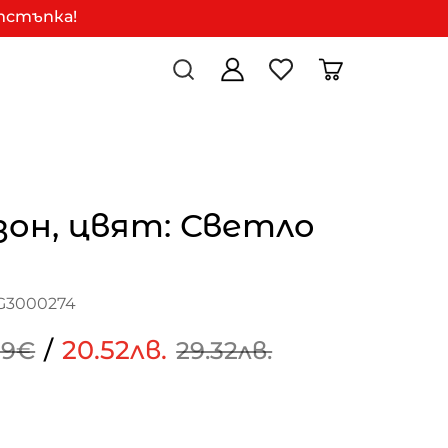
отстъпка!
он, цвят: Светло
G3000274
/
20.52лв.
99€
29.32лв.