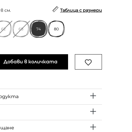
в см.
Таблица с размери
62
68
74
80
Добави в количката
родукта
ъщане