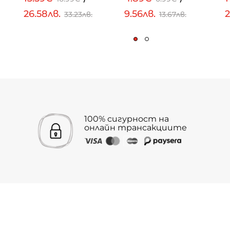
26.58лв.
9.56лв.
2
33.23лв.
13.67лв.
100% сигурност на
онлайн трансакциите