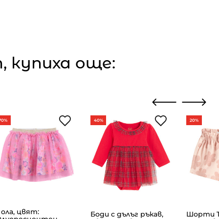
 купиха още:
70%
40%
20%
ола, цвят:
Боди с дълъг ръкав,
Шорти T