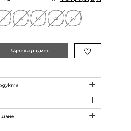
74
80
86
92
98
Избери размер
родукта
ъщане