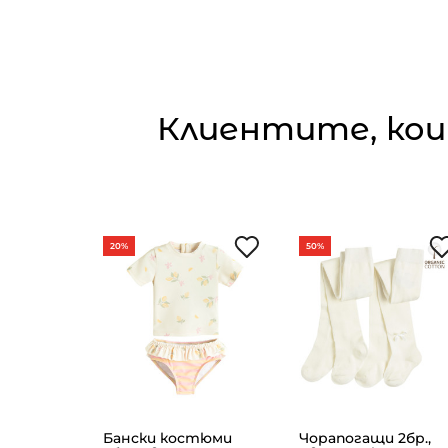
Клиентите, кои
20%
50%
INNIE &
Бански костюми
Чорапогащи 2бр.,