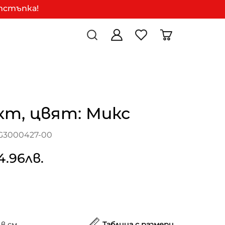
отстъпка!
кт, цвят: Микс
G3000427-00
4.96лв.
в см.
Таблица с размери