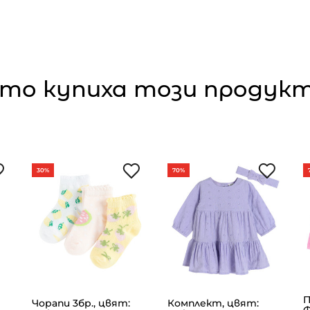
то купиха този продукт,
30%
70%
П
Чорапи 3бр., цвят:
Комплект, цвят: