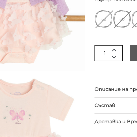
62
68
Описание на п
Състав
Доставка и Вр