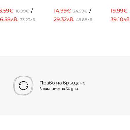
3.59€
/
14.99€
/
19.99€
16.99€
24.99€
6.58лв.
29.32лв.
39.10лв
33.23лв.
48.88лв.
Право на връщане
в рамките на 30 дни