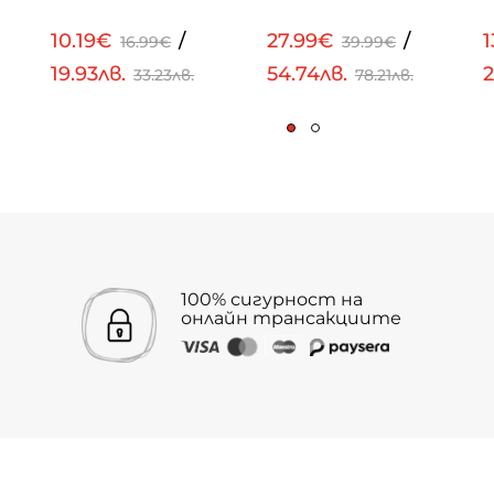
10.19€
/
27.99€
/
1
16.99€
39.99€
19.93лв.
54.74лв.
2
33.23лв.
78.21лв.
100% сигурност на
онлайн трансакциите