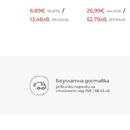
/
6.89€
/
26.99€
/
99€
18.87€
44.99€
13.48лв.
52.79лв.
.23лв.
36.90лв.
87.99лв.
Безплатна доставка
за всички поръчки на
стойност над 35€ / 68.45 лв.