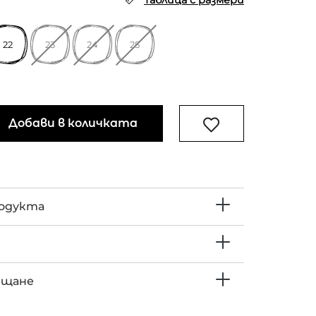
Таблица с размери
22
23
24
25
Добави в количката
родукта
ъщане