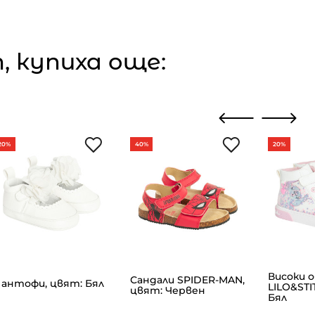
 купиха още:
20%
40%
20%
Високи 
Сандали SPIDER-MAN,
антофи, цвят: Бял
LILO&STI
цвят: Червен
Бял