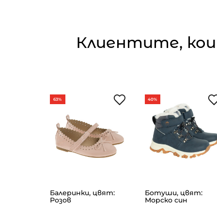
Клиентите, кои
63%
40%
Балеринки, цвят:
Ботуши, цвят:
, цвят:
Розов
Морско син