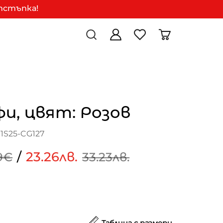
отстъпка!
и, цвят: Розов
1S25-CG127
/
23.26лв.
9€
33.23лв.