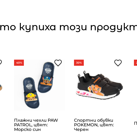
то купиха този продукт,
40%
30%
Плажни чехли PAW
Спортни обувки
П
PATROL, цвят:
POKEMON, цвят:
Морско син
Черен