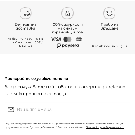
Безплатна
100% сигурност
Право на
доставка
на онлайн
връщане
трансакциите
за всички поръчки на
стойност над 35€ /
68.45 лв.
в рамките на 30 дни
Абонирайте се за бюлетина ни
За да получавате най-новите ни оферти директно
на електронната си поща
Този сайт е защитен от reCAPTCHA и за него важат
Privacy Policy
и
Terms of Service
на Гугъл.
Чрез натискане на бутона „Абонамент“ вие се съгласявате с
Политика за поверителност
.