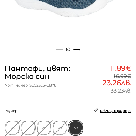
1
/5
11.89€
Пантофи, цвят:
Морско син
16.99€
23.26лв.
Арт. номер: SLC2S25-CB781
33.23лв.
Размер
Таблица с размери
26
27
28
29
30