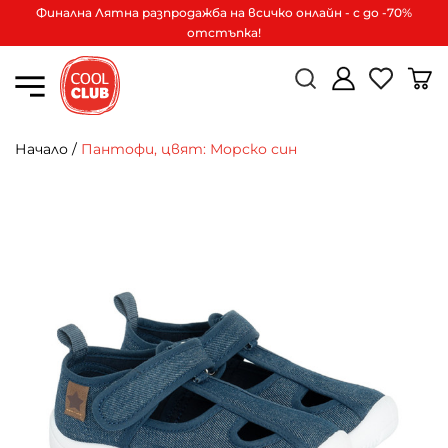
Финална Лятна разпродажба на всичко онлайн - с до -70%
отстъпка!
Начало
/
Пантофи, цвят: Морско син