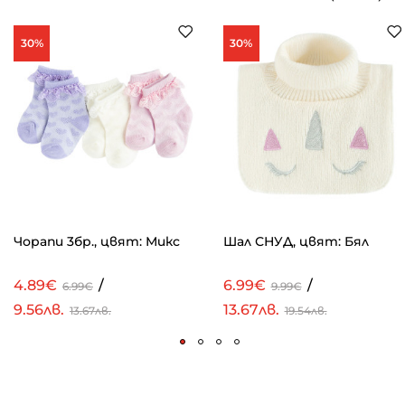
30%
30%
Чорапи 3бр., цвят: Микс
Шал СНУД, цвят: Бял
4.89€
/
6.99€
/
6.99€
9.99€
9.56лв.
13.67лв.
13.67лв.
19.54лв.