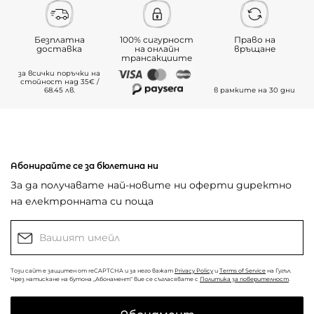
Безплатна
100% сигурност
Право на
доставка
на онлайн
връщане
трансакциите
за всички поръчки на
стойност над 35€ /
68.45 лв.
в рамките на 30 дни
Абонирайте се за бюлетина ни
За да получавате най-новите ни оферти директно
на електронната си поща
Този сайт е защитен от reCAPTCHA и за него важат
Privacy Policy
и
Terms of Service
на Гугъл.
Чрез натискане на бутона „Абонамент“ вие се съгласявате с
Политика за поверителност
.