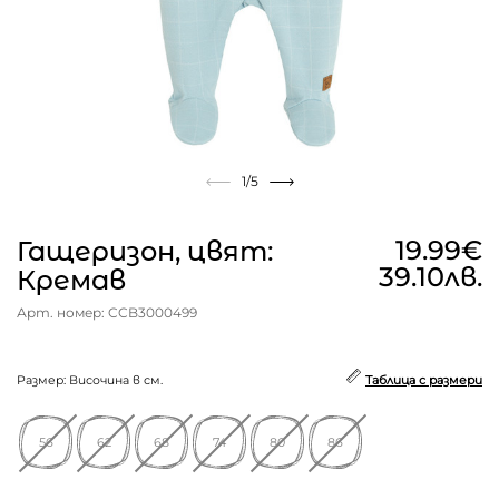
1
/5
19.99€
Гащеризон, цвят:
39.10лв.
Кремав
Арт. номер: CCB3000499
Размер: Височина в см.
Таблица с размери
56
62
68
74
80
86