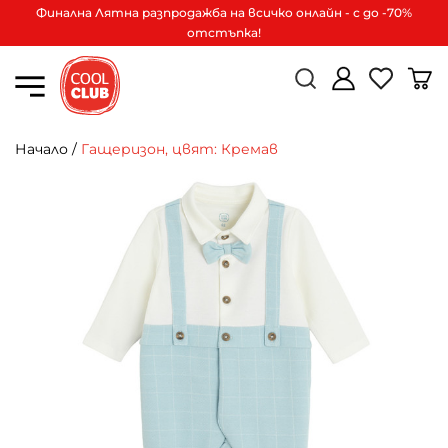
Финална Лятна разпродажба на всичко онлайн - с до -70%
отстъпка!
Начало
/
Гащеризон, цвят: Кремав