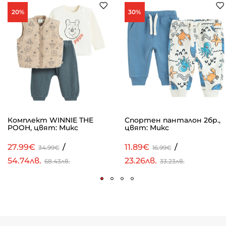
20%
30%
Комплект WINNIE THE
Спортен панталон 2бр.,
POOH, цвят: Микс
цвят: Микс
27.99€
/
11.89€
/
34.99€
16.99€
54.74лв.
23.26лв.
68.43лв.
33.23лв.