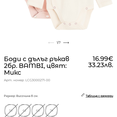
1
/7
16.99€
Боди с дълъг ръкав
33.23лв.
2бр. BAMBI, цвят:
Микс
Арт. номер: LCG3000271-00
Размер: Височина в см.
Таблица с размери
56
62
68
74