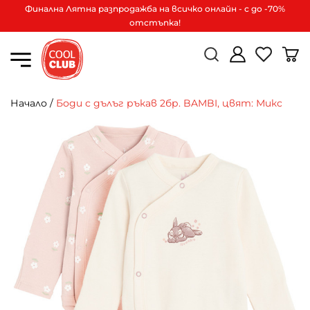
Финална Лятна разпродажба на всичко онлайн - с до -70%
отстъпка!
Начало
/
Боди с дълъг ръкав 2бр. BAMBI, цвят: Микс