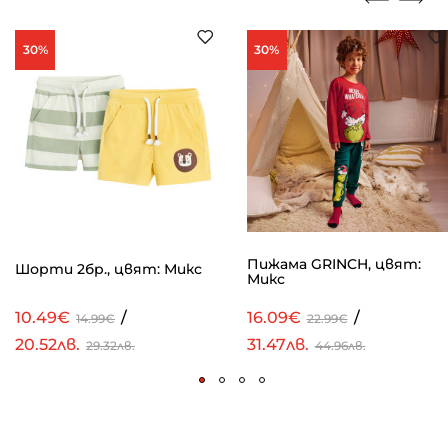
30%
30%
Пижама GRINCH, цвят:
Шорти 2бр., цвят: Микс
Микс
10.49€
/
16.09€
/
14.99€
22.99€
20.52лв.
31.47лв.
29.32лв.
44.96лв.