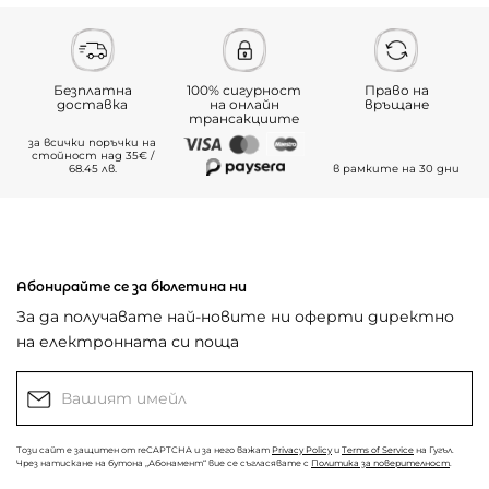
Безплатна
100% сигурност
Право на
доставка
на онлайн
връщане
трансакциите
за всички поръчки на
стойност над 35€ /
68.45 лв.
в рамките на 30 дни
Абонирайте се за бюлетина ни
За да получавате най-новите ни оферти директно
на електронната си поща
Този сайт е защитен от reCAPTCHA и за него важат
Privacy Policy
и
Terms of Service
на Гугъл.
Чрез натискане на бутона „Абонамент“ вие се съгласявате с
Политика за поверителност
.