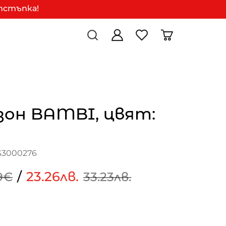
отстъпка!
зон BAMBI, цвят:
G3000276
/
23.26лв.
9€
33.23лв.