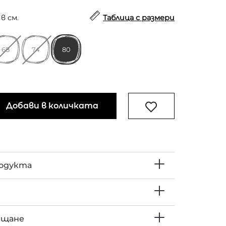
в см.
Таблица с размери
68
74
80
Добави в количката
родукта
ъщане