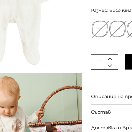
Размер: Височина 
56
62
Описание на п
Състав
Доставка и Вр