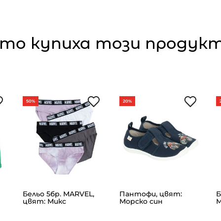
то купиха този продукт,
50%
20%
Бельо 5бр. MARVEL,
Пантофи, цвят:
Б
н
цвят: Микс
Морско син
М