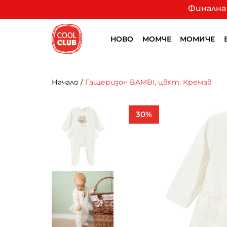
Финална 
НОВО
МОМЧЕ
МОМИЧЕ
Начало
/
Гащеризон BAMBI, цвят: Кремав
30%