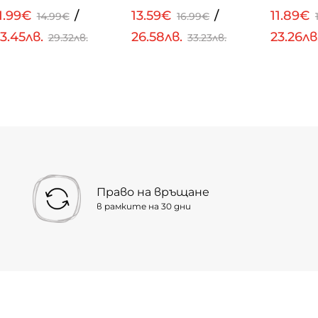
1.99€
/
13.59€
/
11.89€
14.99€
16.99€
3.45лв.
26.58лв.
23.26лв
29.32лв.
33.23лв.
Право на връщане
в рамките на 30 дни