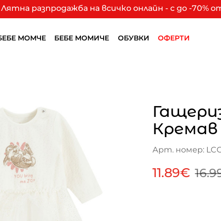
Лятна разпродажба на всичко онлайн - с до -70% 
БЕБЕ МОМЧЕ
БЕБЕ МОМИЧЕ
ОБУВКИ
ОФЕРТИ
Гащери
Кремав
Арт. номер: LC
11.89€
16.9