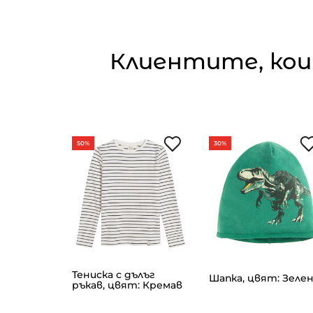
Клиентите, кои
50%
30%
т: Розов
Тениска с дълъг
Шапка, цвят: Зеле
ръкав, цвят: Кремав