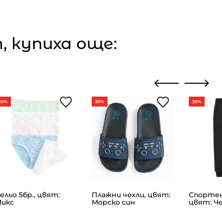
 купиха още:
20%
20%
30%
ельо 5бр., цвят:
Плажни чехли, цвят:
Спортен
икс
Морско син
цвят: Ч