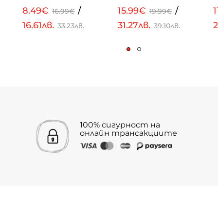
8.49€
/
15.99€
/
1
16.99€
19.99€
16.61лв.
31.27лв.
2
33.23лв.
39.10лв.
100% сигурност на
онлайн трансакциите