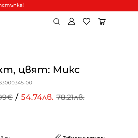
отстъпка!
кт, цвят: Микс
B3000345-00
/
54.74лв.
99€
78.21лв.