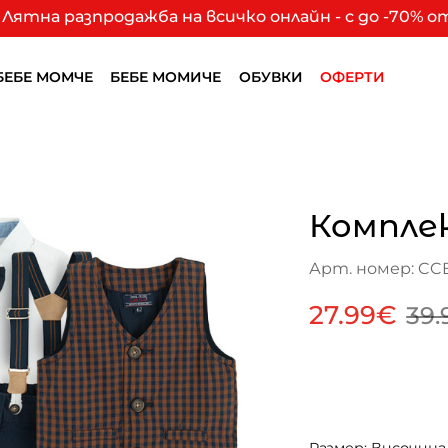
Лятна разпродажба на всичко онлайн - с до -70% 
БЕБЕ МОМЧЕ
БЕБЕ МОМИЧЕ
ОБУВКИ
ОФЕРТИ
Компле
Арт. номер: CC
27.99€
39.