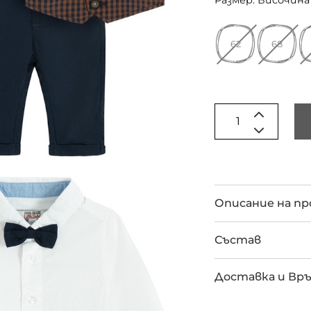
Размер: Височина 
62
68
Описание на п
Състав
Доставка и Вр