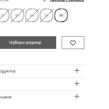
в см.
Таблица с размери
74
80
86
92
98
Избери размер
родукта
ъщане