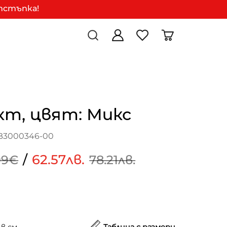
отстъпка!
кт, цвят: Микс
B3000346-00
/
62.57лв.
99€
78.21лв.