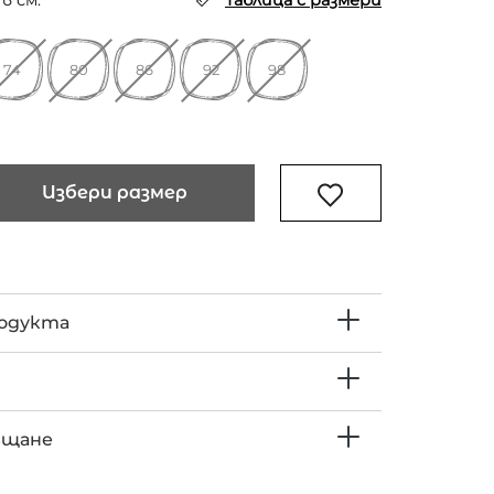
в см.
Таблица с размери
74
80
86
92
98
Избери размер
родукта
ъщане