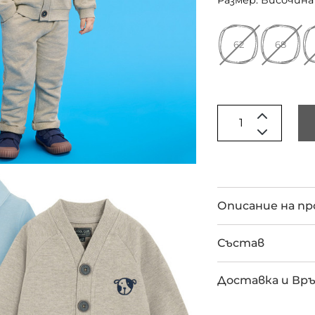
Размер: Височина 
62
68
Описание на п
Състав
Доставка и Вр