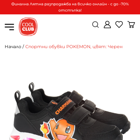
Финална Лятна разпродажба на всичко онлайн - с до -70%
отстъпка!
Начало
/
Спортни обувки POKEMON, цвят: Черен