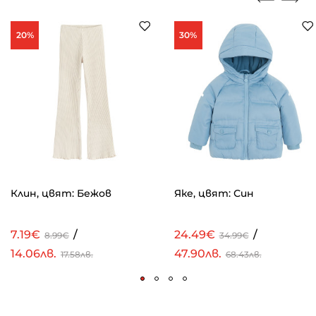
20%
30%
Клин, цвят: Бежов
Яке, цвят: Син
7.19€
/
24.49€
/
8.99€
34.99€
14.06лв.
47.90лв.
17.58лв.
68.43лв.