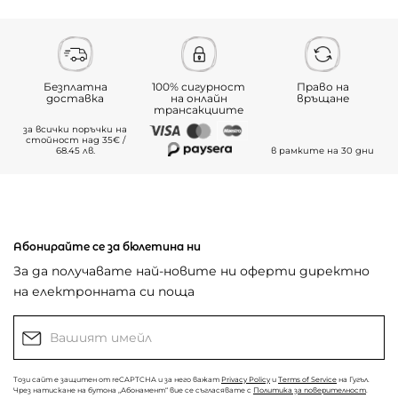
Безплатна
100% сигурност
Право на
доставка
на онлайн
връщане
трансакциите
за всички поръчки на
стойност над 35€ /
68.45 лв.
в рамките на 30 дни
Абонирайте се за бюлетина ни
За да получавате най-новите ни оферти директно
на електронната си поща
Този сайт е защитен от reCAPTCHA и за него важат
Privacy Policy
и
Terms of Service
на Гугъл.
Чрез натискане на бутона „Абонамент“ вие се съгласявате с
Политика за поверителност
.