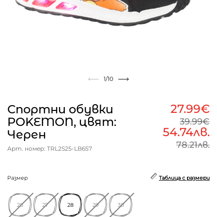
1
/10
27.99€
Спортни обувки
POKEMON, цвят:
39.99€
54.74лв.
Черен
78.21лв.
Арт. номер: TRL2S25-LB657
Размер
Таблица с размери
26
27
28
29
30