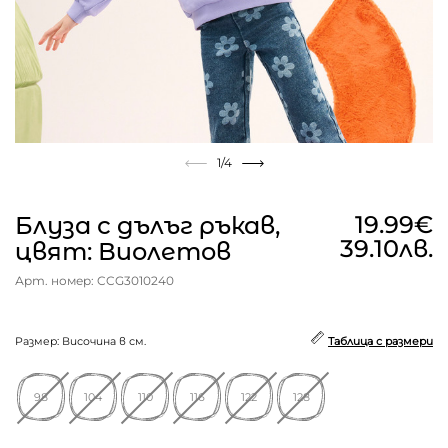
1
/4
19.99€
Блуза с дълъг ръкав,
39.10лв.
цвят: Виолетов
Арт. номер: CCG3010240
Размер: Височина в см.
Таблица с размери
98
104
110
116
122
128