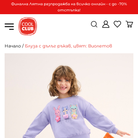
Финална Лятна разпродажба на всичко онлайн - с до -70%
отстъпка!
Начало
/
Блуза с дълъг ръкав, цвят: Виолетов