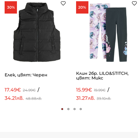
30%
20%
Клин 2бр. LILO&STITCH,
Елек, цвят: Черен
цвят: Микс
17.49€
/
15.99€
/
24.99€
19.99€
34.21лв.
31.27лв.
48.88лв.
39.10лв.