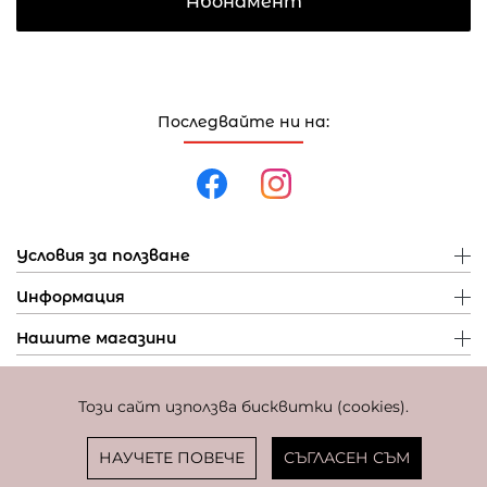
Абонамент
Последвайте ни на:
Условия за ползване
Информация
Нашите магазини
Този сайт използва бисквитки (cookies).
Политика за поверителност
Политика за бисквитки
Фиксиран курс за превалутиране: 1 EUR = 1,95583 BGN
НАУЧЕТЕ ПОВЕЧЕ
СЪГЛАСЕН СЪМ