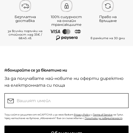
Безплатна
100% сигурност
Право на
доставка
на онлайн
връщане
трансакциите
за всички поръчки на
стойност над 35€ /
68.45 лв.
в рамките на 30 дни
Абонирайте се за бюлетина ни
За да получавате най-новите ни оферти директно
на електронната си поща
Този сайт е защитен от reCAPTCHA и за него важат
Privacy Policy
и
Terms of Service
на Гугъл.
Чрез натискане на бутона „Абонамент“ вие се съгласявате с
Политика за поверителност
.