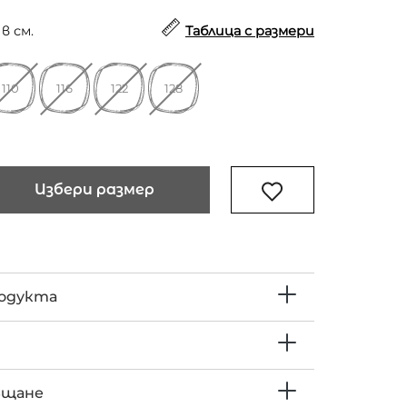
в см.
Таблица с размери
110
116
122
128
Избери размер
родукта
ъщане