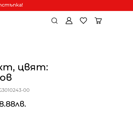
отстъпка!
кт, цвят:
ов
G3010243-00
8.88лв.