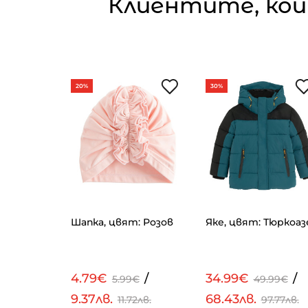
Клиентите, кои
20%
30%
 цвят:
Шапка, цвят: Розов
Яке, цвят: Тюркоаз
/
4.79€
/
34.99€
/
99€
5.99€
49.99€
9.37лв.
68.43лв.
.99лв.
11.72лв.
97.77лв.