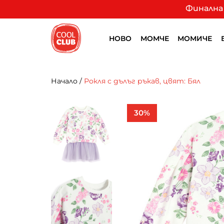
Финална 
НОВО
МОМЧЕ
МОМИЧЕ
Начало
/
Рокля с дълъг ръкав, цвят: Бял
30%