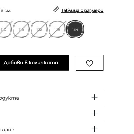
в см.
Таблица с размери
110
116
122
128
134
Добави в количката
родукта
ъщане