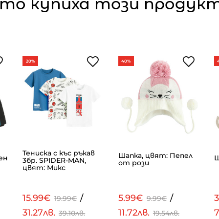
то купиха този продукт,
20%
40%
Тениска с къс ръкав
Шапка, цвят: Пепел
ен
Ш
3бр. SPIDER-MAN,
от рози
цвят: Микс
15.99€
/
5.99€
/
19.99€
9.99€
31.27лв.
11.72лв.
7
39.10лв.
19.54лв.