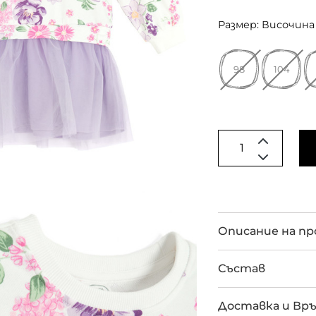
Размер: Височина 
98
104
Описание на п
Състав
Доставка и Вр