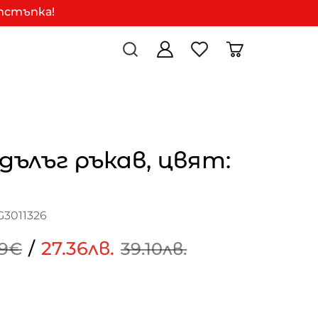
отстъпка!
 дълъг ръкав, цвят:
G3011326
/
27.36лв.
99€
39.10лв.