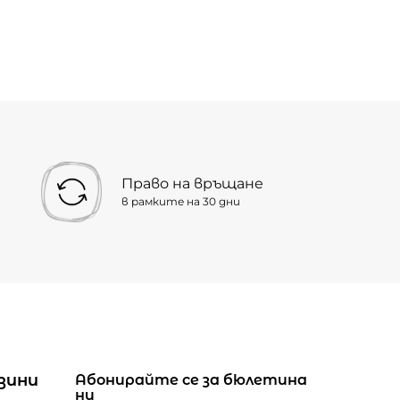
Право на връщане
в рамките на 30 дни
зини
Абонирайте се за бюлетина
ни