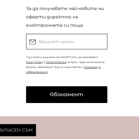
За да получавате най-новите ни
оферти директно на
електронната си поща
Този сайт е защитен от reCAPTCHA и за него важат
Privacy Policy
и
Terms of Service
на Гугъл.
Чрез натискане на
бутона „Абонамент“ вие се съгласявате с
Политика за
поверителност
.
Абонамент
© Copyright
Coolclub
2022. Всички права запазени.
ЪГЛАСЕН СЪМ