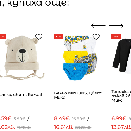
 купиха още:
40%
50%
30%
Тениска 
Бельо MINIONS, цвят:
апка, цвят: Бежов
ръкав 2б
Микс
Микс
3.59€
/
8.49€
/
6.99€
5.99€
16.99€
.02лв.
16.61лв.
13.67лв
11.72лв.
33.23лв.