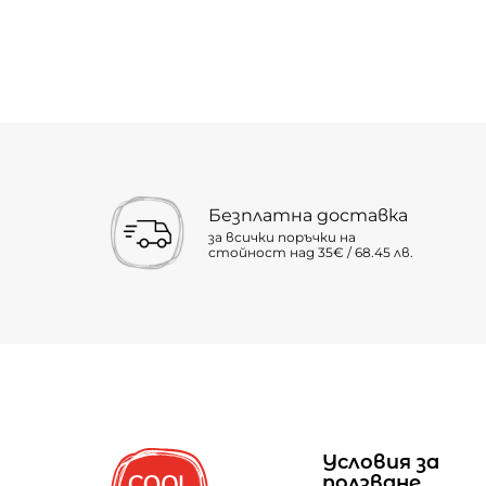
Безплатна доставка
за всички поръчки на
стойност над 35€ / 68.45 лв.
Условия за
ползване