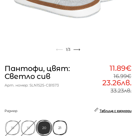
1
/3
11.89€
Пантофи, цвят:
Светло сив
16.99€
23.26лв.
Арт. номер: SLN1S25-CB1573
33.23лв.
Размер
Таблица с размери
18
19
20
21