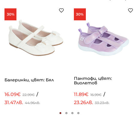
30%
30%
Пантофи, цвят:
Балеринки, цвят: Бял
Виолетов
16.09€
/
11.89€
/
22.99€
16.99€
31.47лв.
23.26лв.
44.96лв.
33.23лв.