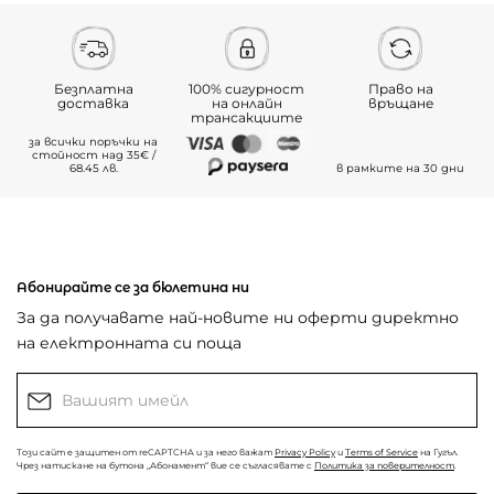
Безплатна
100% сигурност
Право на
доставка
на онлайн
връщане
трансакциите
за всички поръчки на
стойност над 35€ /
68.45 лв.
в рамките на 30 дни
Абонирайте се за бюлетина ни
За да получавате най-новите ни оферти директно
на електронната си поща
Този сайт е защитен от reCAPTCHA и за него важат
Privacy Policy
и
Terms of Service
на Гугъл.
Чрез натискане на бутона „Абонамент“ вие се съгласявате с
Политика за поверителност
.