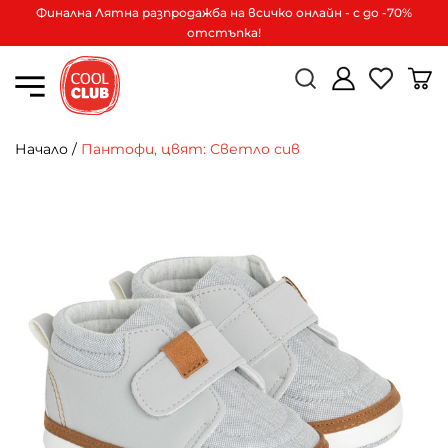
Финална Лятна разпродажба на всичко онлайн - с до -70%
отстъпка!
Начало
/
Пантофи, цвят: Светло сив