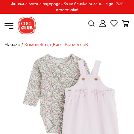
Финална Лятна разпродажба на всичко онлайн - с до -70%
отстъпка!
Начало
/
Комплект, цвят: Виолетов