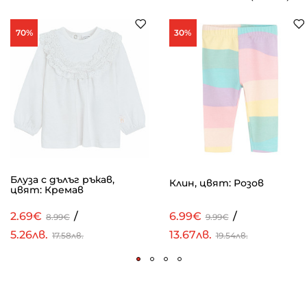
70%
30%
Блуза с дълъг ръкав,
Клин, цвят: Розов
цвят: Кремав
2.69€
/
6.99€
/
8.99€
9.99€
5.26лв.
13.67лв.
17.58лв.
19.54лв.