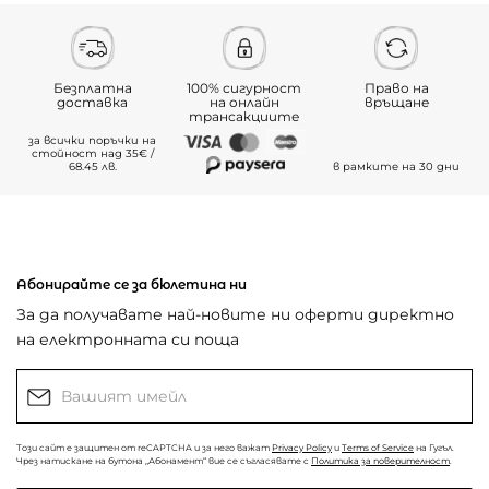
Безплатна
100% сигурност
Право на
доставка
на онлайн
връщане
трансакциите
за всички поръчки на
стойност над 35€ /
68.45 лв.
в рамките на 30 дни
Абонирайте се за бюлетина ни
За да получавате най-новите ни оферти директно
на електронната си поща
Този сайт е защитен от reCAPTCHA и за него важат
Privacy Policy
и
Terms of Service
на Гугъл.
Чрез натискане на бутона „Абонамент“ вие се съгласявате с
Политика за поверителност
.