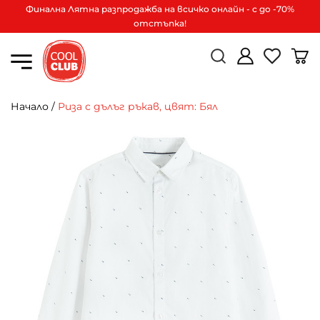
Финална Лятна разпродажба на всичко онлайн - с до -70%
отстъпка!
Начало
/
Риза с дълъг ръкав, цвят: Бял