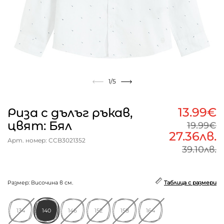
1
/5
13.99€
Риза с дълъг ръкав,
цвят: Бял
19.99€
27.36лв.
Арт. номер: CCB3021352
39.10лв.
Размер: Височина в см.
Таблица с размери
134
140
146
152
158
164