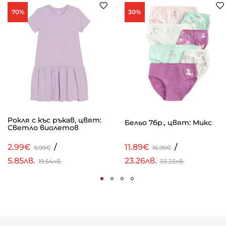
70%
30%
Рокля с къс ръкав, цвят:
Бельо 7бр., цвят: Микс
Светло виолетов
2.99€
/
11.89€
/
9.99€
16.99€
5.85лв.
23.26лв.
19.54лв.
33.23лв.