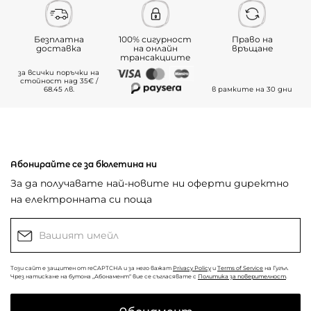
Безплатна
100% сигурност
Право на
доставка
на онлайн
връщане
трансакциите
за всички поръчки на
стойност над 35€ /
68.45 лв.
в рамките на 30 дни
Абонирайте се за бюлетина ни
За да получавате най-новите ни оферти директно
на електронната си поща
Този сайт е защитен от reCAPTCHA и за него важат
Privacy Policy
и
Terms of Service
на Гугъл.
Чрез натискане на бутона „Абонамент“ вие се съгласявате с
Политика за поверителност
.