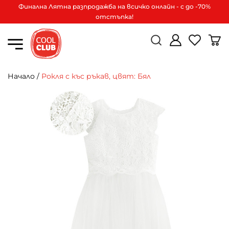
Финална Лятна разпродажба на всичко онлайн - с до -70%
отстъпка!
Начало
/
Рокля с къс ръкав, цвят: Бял