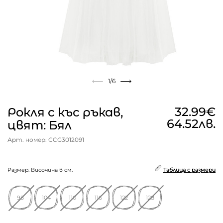
1
/6
32.99€
Рокля с къс ръкав,
64.52лв.
цвят: Бял
Арт. номер: CCG3012091
Размер: Височина в см.
Таблица с размери
98
104
110
116
122
128