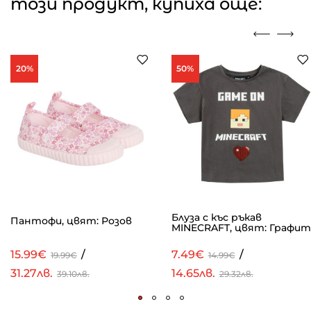
този продукт, купиха още:
20%
50%
Блуза с къс ръкав
Пантофи, цвят: Розов
MINECRAFT, цвят: Графит
15.99€
/
7.49€
/
19.99€
14.99€
31.27лв.
14.65лв.
39.10лв.
29.32лв.