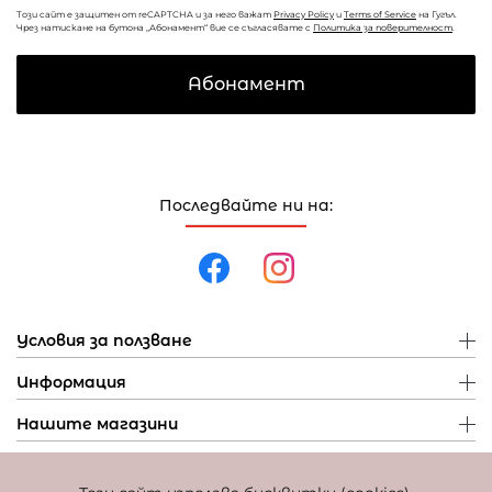
Този сайт е защитен от reCAPTCHA и за него важат
Privacy Policy
и
Terms of Service
на Гугъл.
Чрез натискане на бутона „Абонамент“ вие се съгласявате с
Политика за поверителност
.
Абонамент
Последвайте ни на:
Условия за ползване
Информация
Нашите магазини