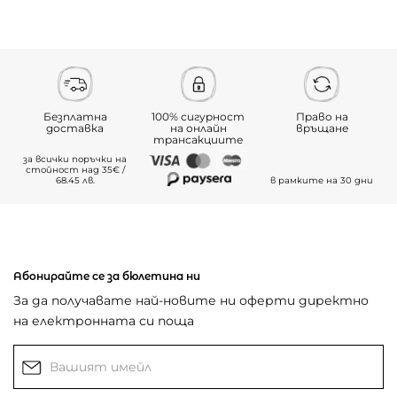
Безплатна
100% сигурност
Право на
доставка
на онлайн
връщане
трансакциите
за всички поръчки на
стойност над 35€ /
68.45 лв.
в рамките на 30 дни
Абонирайте се за бюлетина ни
За да получавате най-новите ни оферти директно
на електронната си поща