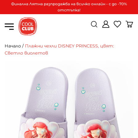
Финална Лятна разпродажба на всичко онлайн - с до -70%
отстъпка!
Начало
/
Плажни чехли DISNEY PRINCESS, цвят:
Светло виолетов