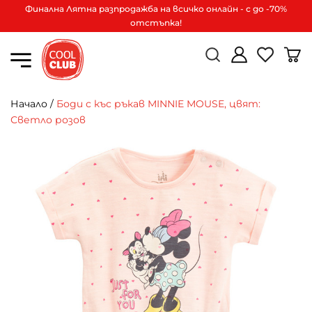
Финална Лятна разпродажба на всичко онлайн - с до -70%
отстъпка!
Начало
/
Боди с къс ръкав MINNIE MOUSE, цвят:
Светло розов