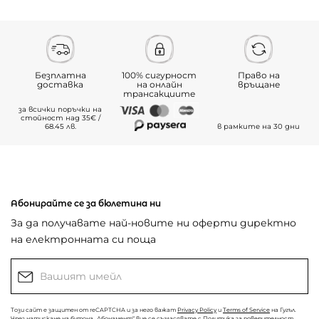
Безплатна
100% сигурност
Право на
доставка
на онлайн
връщане
трансакциите
за всички поръчки на
стойност над 35€ /
68.45 лв.
в рамките на 30 дни
Абонирайте се за бюлетина ни
За да получавате най-новите ни оферти директно
на електронната си поща
Този сайт е защитен от reCAPTCHA и за него важат
Privacy Policy
и
Terms of Service
на Гугъл.
Чрез натискане на бутона „Абонамент“ вие се съгласявате с
Политика за поверителност
.