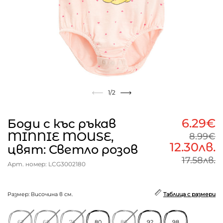
1
/2
6.29€
Боди с къс ръкав
MINNIE MOUSE,
8.99€
12.30лв.
цвят: Светло розов
17.58лв.
Арт. номер: LCG3002180
Размер: Височина в см.
Таблица с размери
62
68
74
80
86
92
98