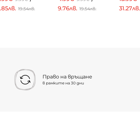
.85лв.
9.76лв.
31.27лв
19.54лв.
19.54лв.
Право на връщане
в рамките на 30 дни