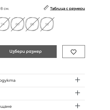
в см.
Таблица с размери
74
80
86
92
Избери размер
родукта
ъщане