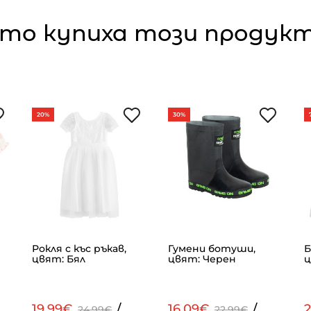
то купиха този продукт,
20%
30%
Рокля с къс ръкав,
Гумени ботуши,
Б
цвят: Бял
цвят: Черен
ц
19.99€
/
16.09€
/
24.99€
22.99€