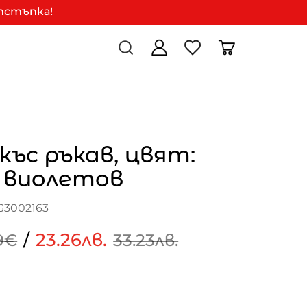
отстъпка!
 къс ръкав, цвят:
 виолетов
G3002163
/
23.26лв.
9€
33.23лв.