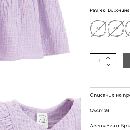
Размер: Височина 
62
68
Описание на п
Състав
Доставка и Вр