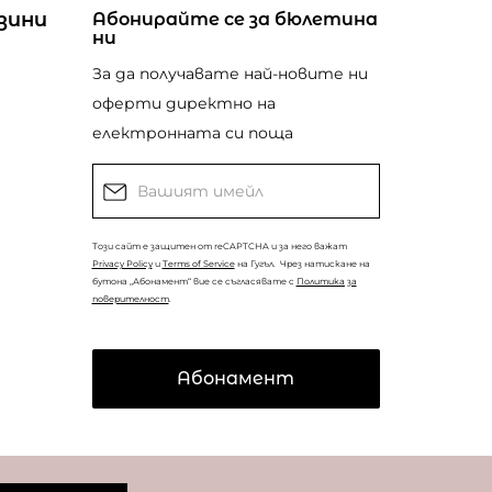
зини
Абонирайте се за бюлетина
ни
За да получавате най-новите ни
оферти директно на
електронната си поща
Този сайт е защитен от reCAPTCHA и за него важат
Privacy Policy
и
Terms of Service
на Гугъл.
Чрез натискане на
бутона „Абонамент“ вие се съгласявате с
Политика за
поверителност
.
Абонамент
© Copyright
Coolclub
2022. Всички права запазени.