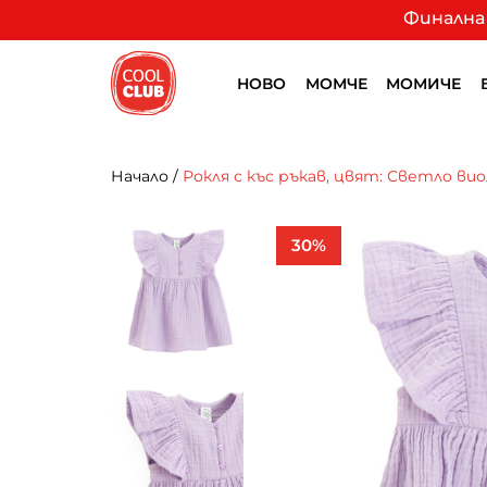
Финална 
НОВО
МОМЧЕ
МОМИЧЕ
Начало
/
Рокля с къс ръкав, цвят: Светло ви
30%