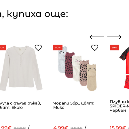
 купиха още:
70%
50%
20%
Плувни 
луза с дълъг ръкав,
Чорапи 5бр., цвят:
SPIDER-
вят: Екрю
Микс
Червен
2.99€
/
4.99€
/
15.99€
9.99€
9.99€