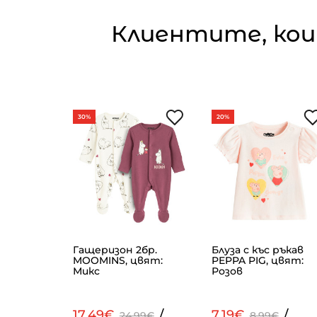
Клиентите, кои
30%
20%
Гащеризон 2бр.
Блуза с къс ръкав
Бежов
MOOMINS, цвят:
PEPPA PIG, цвят:
Микс
Розов
/
17.49€
/
7.19€
/
99€
24.99€
8.99€