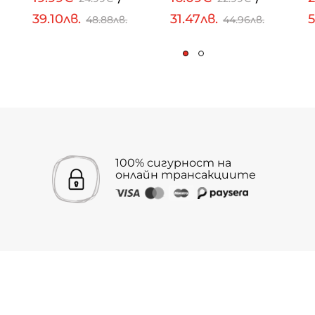
39.10лв.
31.47лв.
5
48.88лв.
44.96лв.
100% сигурност на
онлайн трансакциите