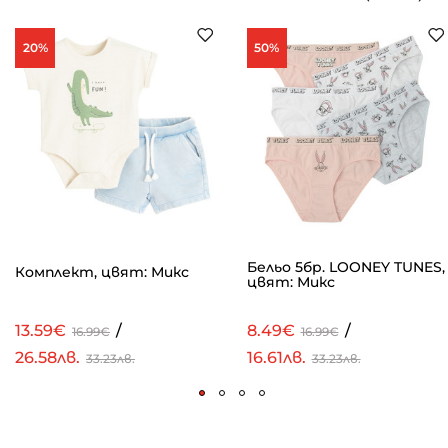
20%
50%
Бельо 5бр. LOONEY TUNES,
Комплект, цвят: Микс
цвят: Микс
13.59€
/
8.49€
/
16.99€
16.99€
26.58лв.
16.61лв.
33.23лв.
33.23лв.