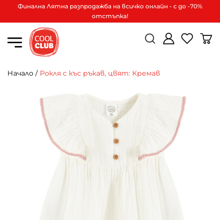
Финална Лятна разпродажба на всичко онлайн - с до -70%
отстъпка!
Начало
/
Рокля с къс ръкав, цвят: Кремав