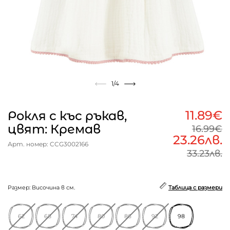
1
/4
11.89€
Рокля с къс ръкав,
цвят: Кремав
16.99€
23.26лв.
Арт. номер: CCG3002166
33.23лв.
Размер: Височина в см.
Таблица с размери
62
68
74
80
86
92
98