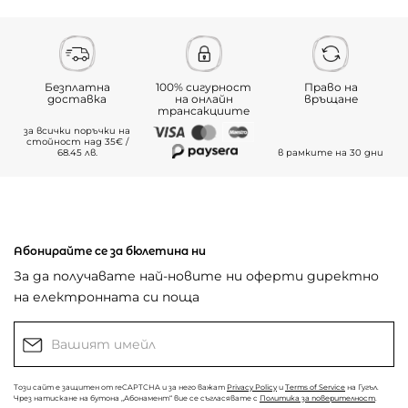
Безплатна
100% сигурност
Право на
доставка
на онлайн
връщане
трансакциите
за всички поръчки на
стойност над 35€ /
68.45 лв.
в рамките на 30 дни
Абонирайте се за бюлетина ни
За да получавате най-новите ни оферти директно
на електронната си поща
Този сайт е защитен от reCAPTCHA и за него важат
Privacy Policy
и
Terms of Service
на Гугъл.
Чрез натискане на бутона „Абонамент“ вие се съгласявате с
Политика за поверителност
.