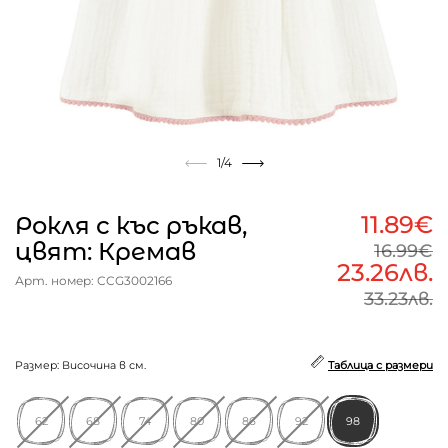
1
/4
11.89€
Рокля с къс ръкав,
цвят: Кремав
16.99€
23.26лв.
Арт. номер: CCG3002166
33.23лв.
Размер: Височина в см.
Таблица с размери
62
68
74
80
86
92
98