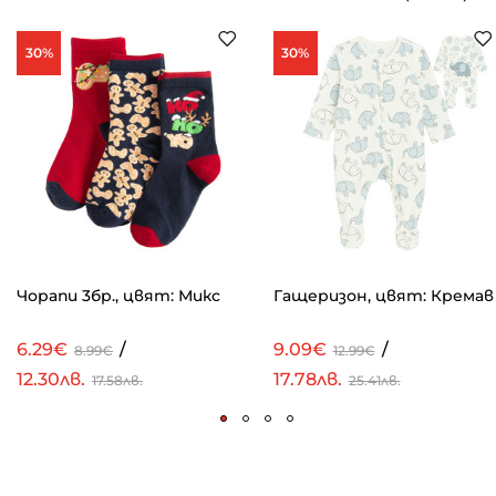
30%
30%
Чорапи 3бр., цвят: Микс
Гащеризон, цвят: Кремав
6.29€
/
9.09€
/
8.99€
12.99€
12.30лв.
17.78лв.
17.58лв.
25.41лв.