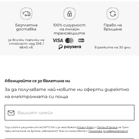
Безплатна
100% сигурност
Право на
доставка
на онлайн
връщане
трансакциите
за всички поръчки на
стойност над 35€ /
68.45 лв.
в рамките на 30 дни
Абонирайте се за бюлетина ни
За да получавате най-новите ни оферти директно
на електронната си поща
Този сайт е защитен от reCAPTCHA и за него важат
Privacy Policy
и
Terms of Service
на Гугъл.
Чрез натискане на бутона „Абонамент“ вие се съгласявате с
Политика за поверителност
.