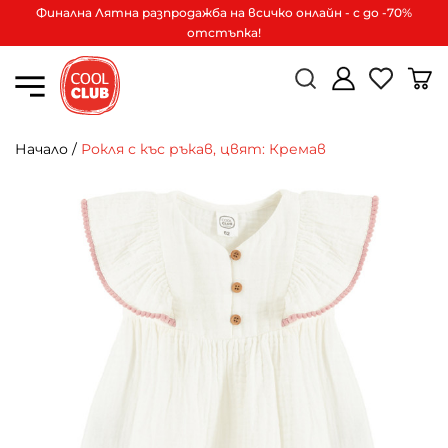
Финална Лятна разпродажба на всичко онлайн - с до -70%
отстъпка!
Начало
/
Рокля с къс ръкав, цвят: Кремав