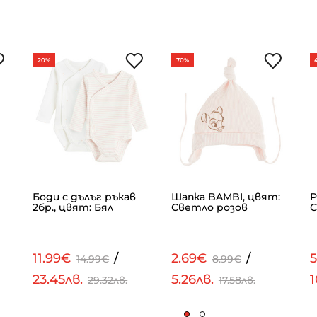
20%
70%
Боди с дълъг ръкав
Шапка BAMBI, цвят:
Р
2бр., цвят: Бял
Светло розов
С
11.99€
/
2.69€
/
14.99€
8.99€
23.45лв.
5.26лв.
1
29.32лв.
17.58лв.