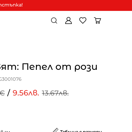
отстъпка!
вят: Пепел от рози
G3001076
/
9.56лв.
9€
13.67лв.