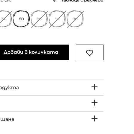
в см.
Таблица с размери
74
80
86
92
98
Добави в количката
родукта
ъщане