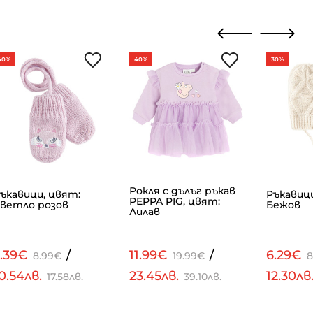
40%
40%
30%
Рокля с дълъг ръкав
ъкавици, цвят:
Ръкавици
PEPPA PIG, цвят:
ветло розов
Бежов
Лилав
5.39€
/
11.99€
/
6.29€
8.99€
19.99€
8
0.54лв.
23.45лв.
12.30лв
17.58лв.
39.10лв.