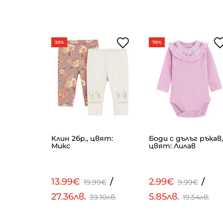
30%
70%
Клин 2бр., цвят:
Боди с дълъг ръкав,
 Розов
Микс
цвят: Лилав
/
13.99€
/
2.99€
/
€
19.99€
9.99€
27.36лв.
5.85лв.
.67лв.
39.10лв.
19.54лв.