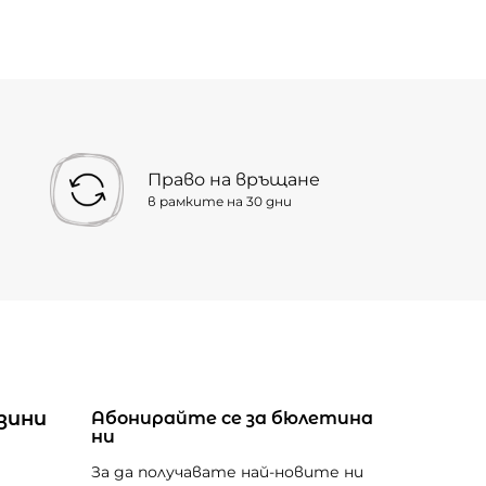
Право на връщане
в рамките на 30 дни
зини
Абонирайте се за бюлетина
ни
За да получавате най-новите ни