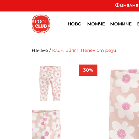
Финална 
НОВО
МОМЧЕ
МОМИЧЕ
Начало
/
Клин, цвят: Пепел от рози
30%