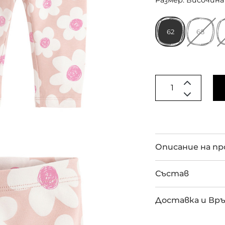
Размер: Височина 
62
68
Описание на п
Състав
Доставка и Вр