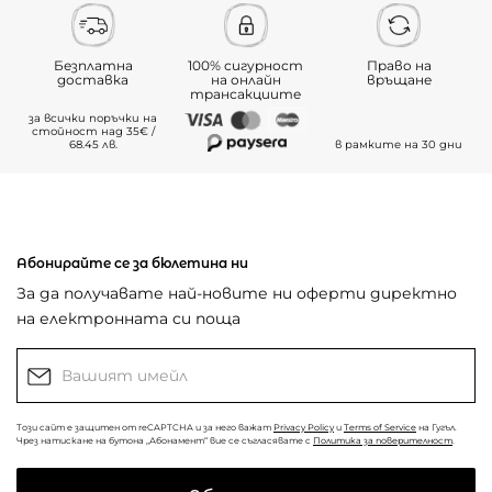
Безплатна
100% сигурност
Право на
доставка
на онлайн
връщане
трансакциите
за всички поръчки на
стойност над 35€ /
68.45 лв.
в рамките на 30 дни
Абонирайте се за бюлетина ни
За да получавате най-новите ни оферти директно
на електронната си поща
Този сайт е защитен от reCAPTCHA и за него важат
Privacy Policy
и
Terms of Service
на Гугъл.
Чрез натискане на бутона „Абонамент“ вие се съгласявате с
Политика за поверителност
.