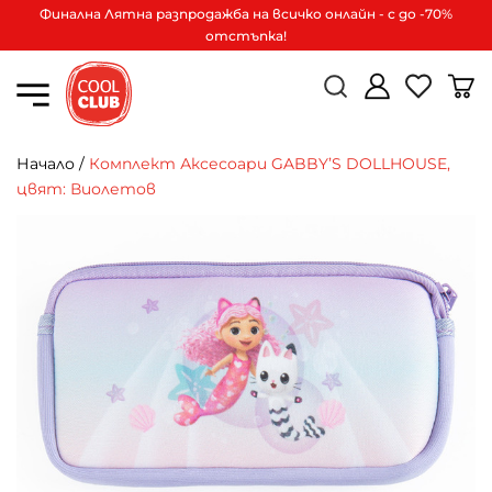
Финална Лятна разпродажба на всичко онлайн - с до -70%
отстъпка!
Начало
/
Комплект Аксесoари GABBY’S DOLLHOUSE,
цвят: Виолетов