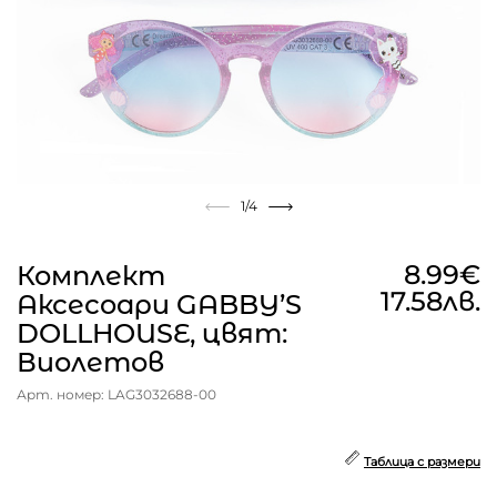
1
/4
8.99€
Комплект
17.58лв.
Аксесoари GABBY’S
DOLLHOUSE, цвят:
Виолетов
Арт. номер: LAG3032688-00
Таблица с размери