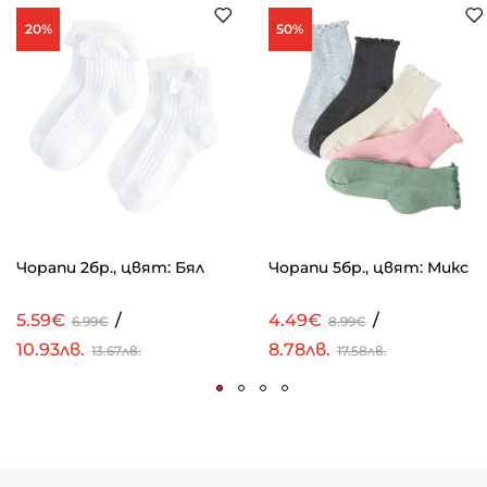
20%
50%
Чорапи 2бр., цвят: Бял
Чорапи 5бр., цвят: Микс
5.59€
/
4.49€
/
6.99€
8.99€
10.93лв.
8.78лв.
13.67лв.
17.58лв.