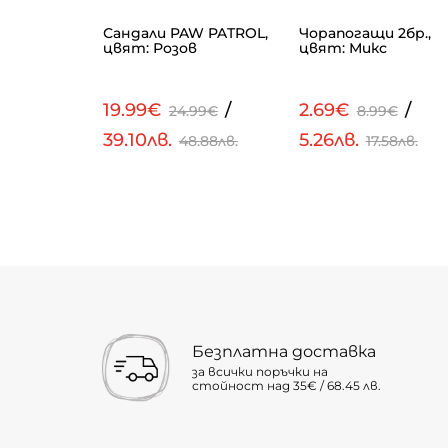
., цвят:
Сандали PAW PATROL,
Чорапогащи 2бр.,
цвят: Розов
цвят: Микс
/
19.99€
/
2.69€
/
€
24.99€
8.99€
39.10лв.
5.26лв.
.54лв.
48.88лв.
17.58лв.
Безплатна доставка
за всички поръчки на
стойност над 35€ / 68.45 лв.