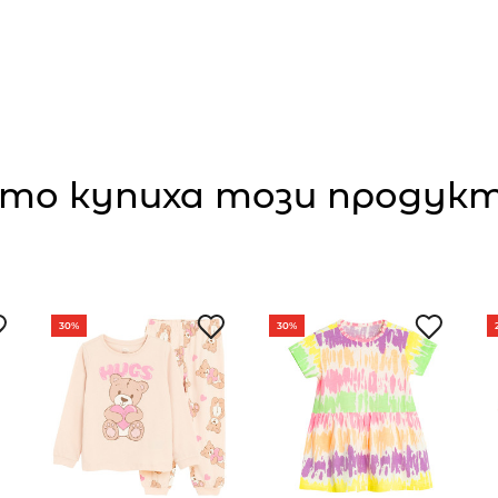
то купиха този продукт,
30%
30%