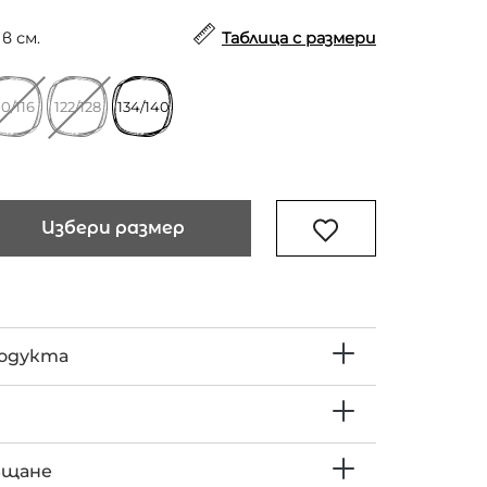
в см.
Таблица с размери
10/116
122/128
134/140
Избери размер
родукта
ъщане