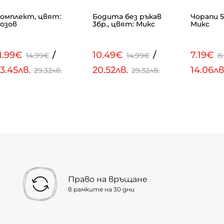
омплект, цвят:
Бодита без ръкав
Чорапи 5
озов
3бр., цвят: Микс
Микс
1.99€
/
10.49€
/
7.19€
14.99€
14.99€
8
3.45лв.
20.52лв.
14.06лв
29.32лв.
29.32лв.
Право на връщане
в рамките на 30 дни