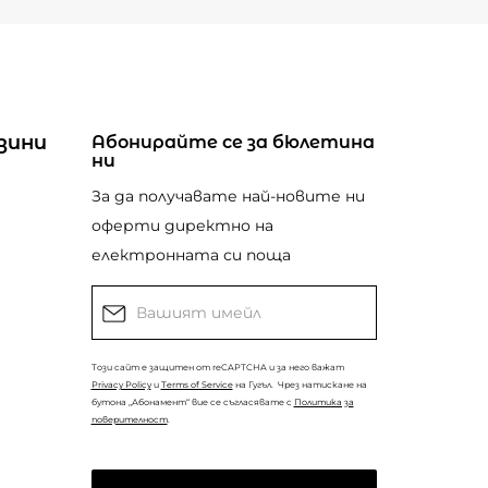
зини
Абонирайте се за бюлетина
ни
За да получавате най-новите ни
оферти директно на
електронната си поща
Този сайт е защитен от reCAPTCHA и за него важат
Privacy Policy
и
Terms of Service
на Гугъл.
Чрез натискане на
бутона „Абонамент“ вие се съгласявате с
Политика за
поверителност
.