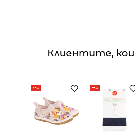
Клиентите, кои
20%
70%