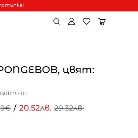
отстъпка!
SPONGEBOB, цвят:
3011237-00
/
20.52лв.
99€
29.32лв.