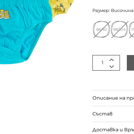
Размер: Височина 
86/92
98/104
1
Описание на п
Състав
Доставка и Вр