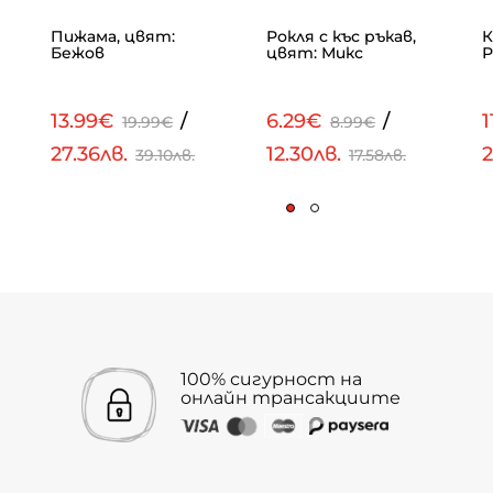
Пижама, цвят:
Рокля с къс ръкав,
К
Бежов
цвят: Микс
Р
13.99€
/
6.29€
/
1
19.99€
8.99€
27.36лв.
12.30лв.
2
39.10лв.
17.58лв.
100% сигурност на
онлайн трансакциите