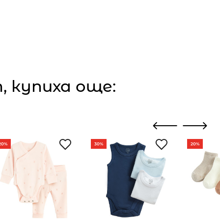
 купиха още:
20%
30%
20%