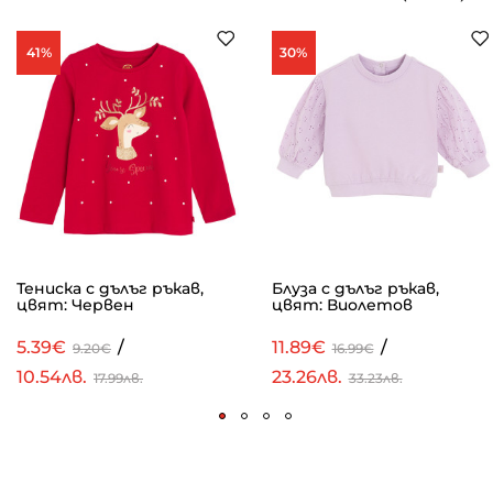
41%
30%
Тениска с дълъг ръкав,
Блуза с дълъг ръкав,
цвят: Червен
цвят: Виолетов
5.39€
/
11.89€
/
9.20€
16.99€
10.54лв.
23.26лв.
17.99лв.
33.23лв.