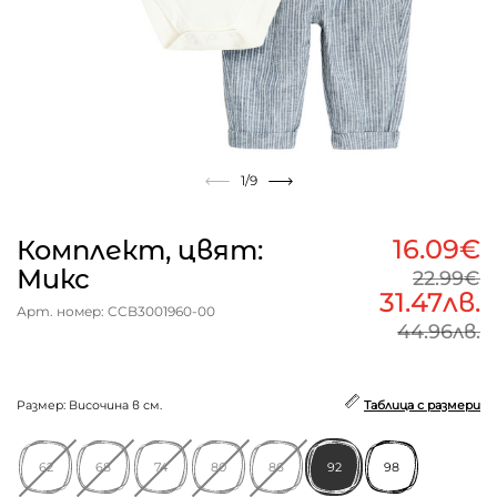
1
/9
16.09€
Комплект, цвят:
Микс
22.99€
31.47лв.
Арт. номер: CCB3001960-00
44.96лв.
Размер: Височина в см.
Таблица с размери
62
68
74
80
86
92
98