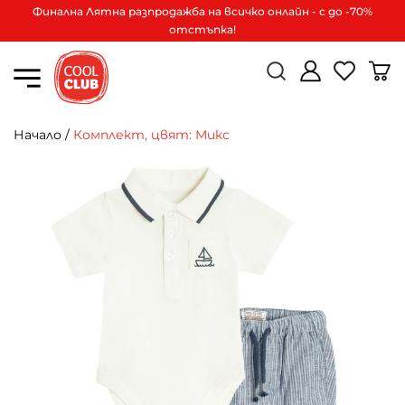
Финална Лятна разпродажба на всичко онлайн - с до -70%
отстъпка!
Начало
/
Комплект, цвят: Микс