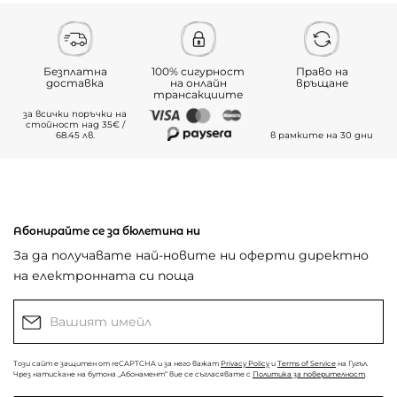
Безплатна
100% сигурност
Право на
доставка
на онлайн
връщане
трансакциите
за всички поръчки на
стойност над 35€ /
68.45 лв.
в рамките на 30 дни
Абонирайте се за бюлетина ни
За да получавате най-новите ни оферти директно
на електронната си поща
Този сайт е защитен от reCAPTCHA и за него важат
Privacy Policy
и
Terms of Service
на Гугъл.
Чрез натискане на бутона „Абонамент“ вие се съгласявате с
Политика за поверителност
.