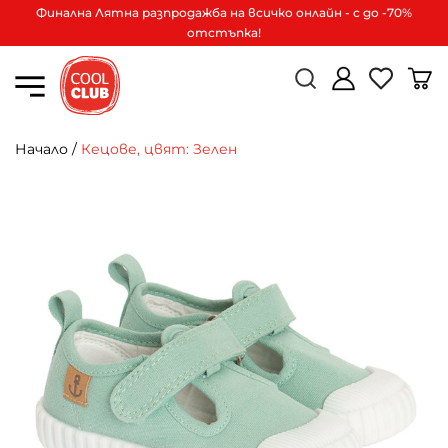
Финална Лятна разпродажба на всичко онлайн - с до -70%
отстъпка!
Начало
/
Кецове, цвят: Зелен