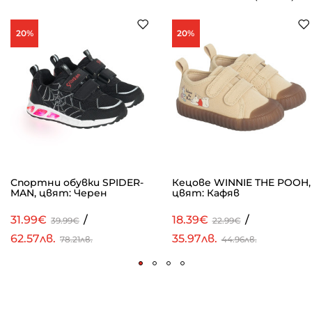
20%
20%
Спортни обувки SPIDER-
Кецове WINNIE THE POOH,
MAN, цвят: Черен
цвят: Кафяв
31.99€
/
18.39€
/
39.99€
22.99€
62.57лв.
35.97лв.
78.21лв.
44.96лв.