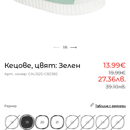
1
/6
13.99€
Кецове, цвят: Зелен
19.99€
Арт. номер: CAL1S25-CB2382
27.36лв.
39.10лв.
Размер
Таблица с размери
18
19
20
21
22
23
24
25