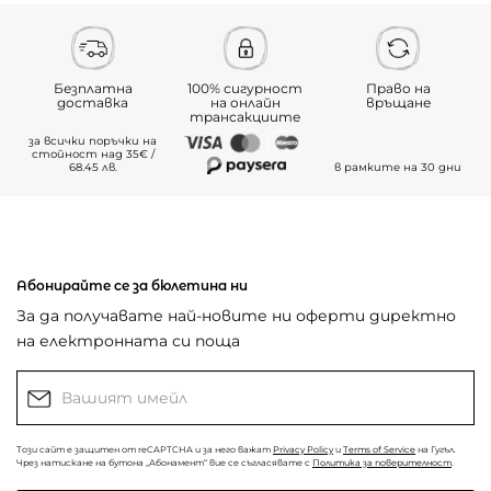
Безплатна
100% сигурност
Право на
доставка
на онлайн
връщане
трансакциите
за всички поръчки на
стойност над 35€ /
68.45 лв.
в рамките на 30 дни
Абонирайте се за бюлетина ни
За да получавате най-новите ни оферти директно
на електронната си поща
Този сайт е защитен от reCAPTCHA и за него важат
Privacy Policy
и
Terms of Service
на Гугъл.
Чрез натискане на бутона „Абонамент“ вие се съгласявате с
Политика за поверителност
.