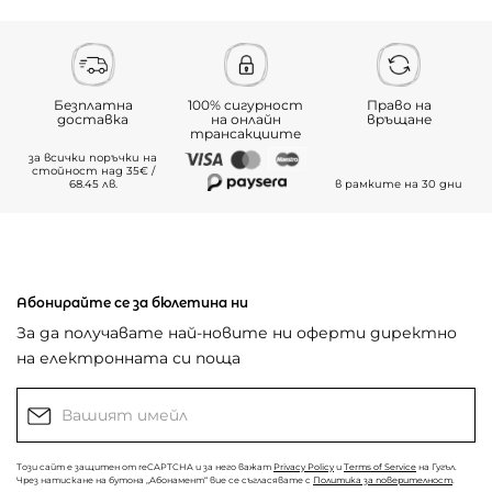
Безплатна
100% сигурност
Право на
доставка
на онлайн
връщане
трансакциите
за всички поръчки на
стойност над 35€ /
68.45 лв.
в рамките на 30 дни
Абонирайте се за бюлетина ни
За да получавате най-новите ни оферти директно
на електронната си поща
Този сайт е защитен от reCAPTCHA и за него важат
Privacy Policy
и
Terms of Service
на Гугъл.
Чрез натискане на бутона „Абонамент“ вие се съгласявате с
Политика за поверителност
.