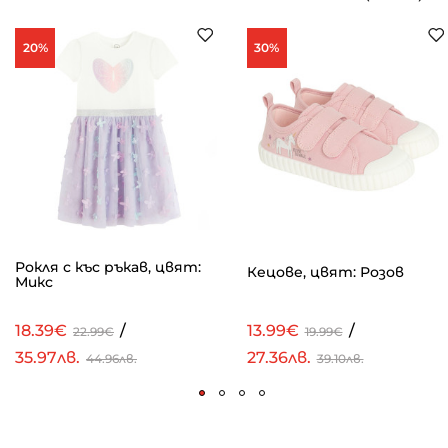
20%
30%
Рокля с къс ръкав, цвят:
Кецове, цвят: Розов
Микс
18.39€
/
13.99€
/
22.99€
19.99€
35.97лв.
27.36лв.
44.96лв.
39.10лв.