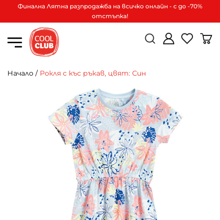
Финална Лятна разпродажба на всичко онлайн - с до -70%
отстъпка!
Начало
/
Рокля с къс ръкав, цвят: Син