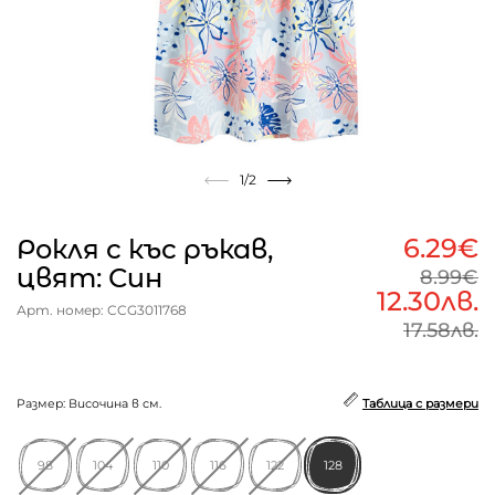
1
/2
6.29€
Рокля с къс ръкав,
цвят: Син
8.99€
12.30лв.
Арт. номер: CCG3011768
17.58лв.
Размер: Височина в см.
Таблица с размери
98
104
110
116
122
128