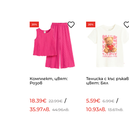
20%
20%
Комплект, цвят:
Тениска с къс ръкав
ят: Розов
Розов
цвят: Бял
/
18.39€
/
5.59€
/
€
22.99€
6.99€
35.97лв.
10.93лв.
.58лв.
44.96лв.
13.67лв.