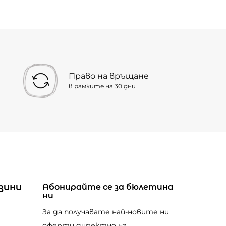
Право на връщане
в рамките на 30 дни
зини
Абонирайте се за бюлетина
ни
За да получавате най-новите ни
оферти директно на