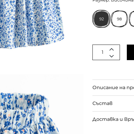
Размер: Височина 
92
98
Описание на п
Състав
Доставка и Вр