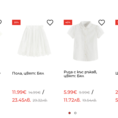
20%
40%
,
Риза с къс ръкав,
Пола, цвят: Бял
Ш
цвят: Бял
11.99€
/
5.99€
/
14.99€
9.99€
23.45лв.
11.72лв.
5
29.32лв.
19.54лв.