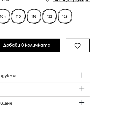
в см.
Таблица с размери
104
110
116
122
128
Добави в количката
родукта
ъщане