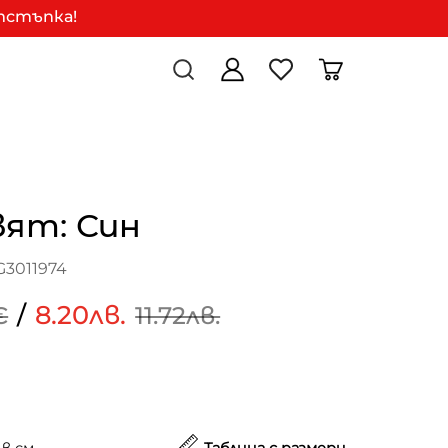
отстъпка!
вят: Син
G3011974
/
8.20лв.
€
11.72лв.