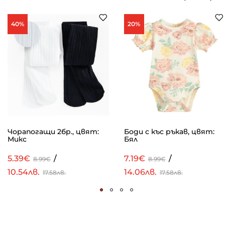
40%
20%
Чорапогащи 2бр., цвят:
Боди с къс ръкав, цвят:
Микс
Бял
5.39€
/
7.19€
/
8.99€
8.99€
10.54лв.
14.06лв.
17.58лв.
17.58лв.