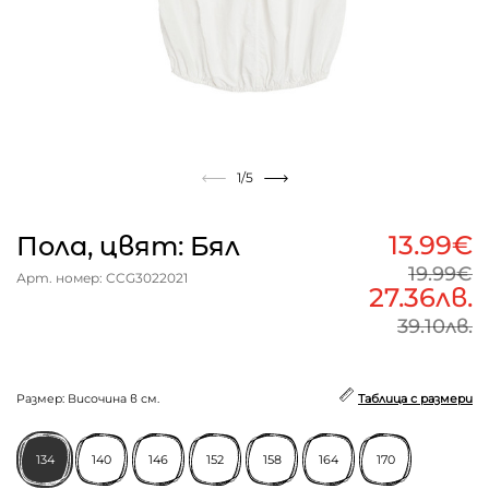
1
/5
13.99€
Пола, цвят: Бял
19.99€
Арт. номер: CCG3022021
27.36лв.
39.10лв.
Размер: Височина в см.
Таблица с размери
134
140
146
152
158
164
170