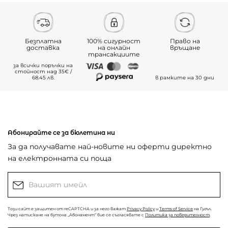
Безплатна
100% сигурност
Право на
доставка
на онлайн
връщане
трансакциите
за всички поръчки на
стойност над 35€ /
68.45 лв.
в рамките на 30 дни
Абонирайте се за бюлетина ни
За да получавате най-новите ни оферти директно
на електронната си поща
Този сайт е защитен от reCAPTCHA и за него важат
Privacy Policy
и
Terms of Service
на Гугъл.
Чрез натискане на бутона „Абонамент“ вие се съгласявате с
Политика за поверителност
.