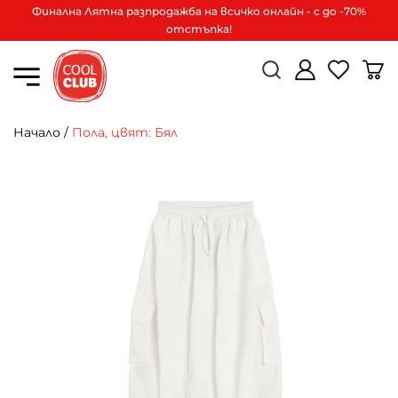
Финална Лятна разпродажба на всичко онлайн - с до -70%
отстъпка!
Начало
/
Пола, цвят: Бял