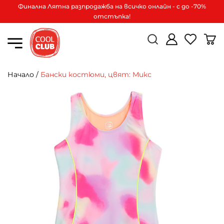
Финална Лятна разпродажба на всичко онлайн - с до -70%
отстъпка!
Начало
/
Бански костюми, цвят: Микс