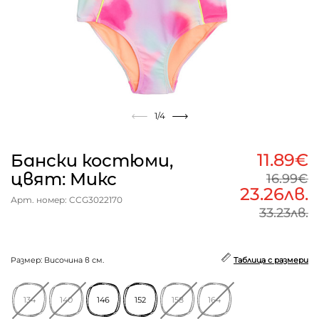
1
/4
11.89€
Бански костюми,
цвят: Микс
16.99€
23.26лв.
Арт. номер: CCG3022170
33.23лв.
Размер: Височина в см.
Таблица с размери
134
140
146
152
158
164