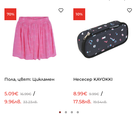
70%
10%
Пола, цвят: Цикламен
Несесер KAYOKKI
5.09€
/
8.99€
/
16.99€
9.99€
9.96лв.
17.58лв.
33.23лв.
19.54лв.