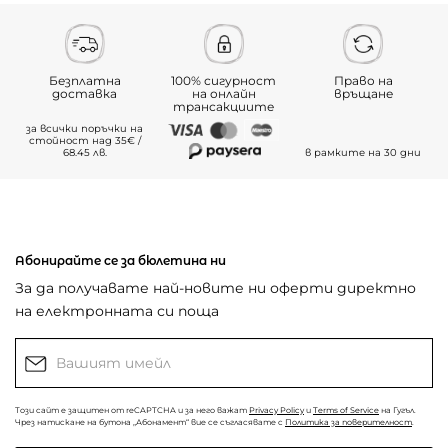
Безплатна
100% сигурност
Право на
доставка
на онлайн
връщане
трансакциите
за всички поръчки на
стойност над 35€ /
68.45 лв.
в рамките на 30 дни
Абонирайте се за бюлетина ни
За да получавате най-новите ни оферти директно
на електронната си поща
Този сайт е защитен от reCAPTCHA и за него важат
Privacy Policy
и
Terms of Service
на Гугъл.
Чрез натискане на бутона „Абонамент“ вие се съгласявате с
Политика за поверителност
.