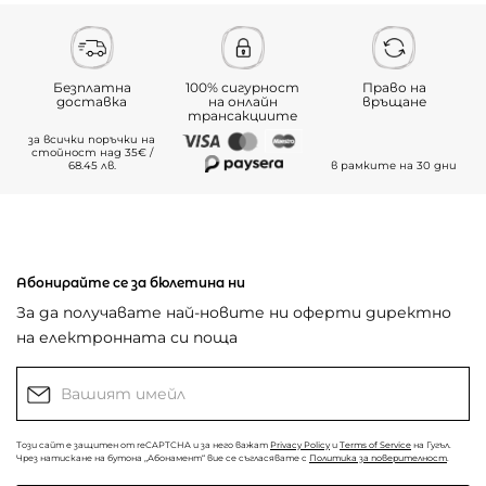
Безплатна
100% сигурност
Право на
доставка
на онлайн
връщане
трансакциите
за всички поръчки на
стойност над 35€ /
68.45 лв.
в рамките на 30 дни
Абонирайте се за бюлетина ни
За да получавате най-новите ни оферти директно
на електронната си поща
Този сайт е защитен от reCAPTCHA и за него важат
Privacy Policy
и
Terms of Service
на Гугъл.
Чрез натискане на бутона „Абонамент“ вие се съгласявате с
Политика за поверителност
.