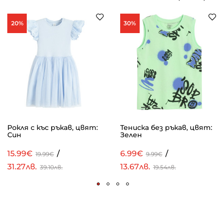
20%
30%
Рокля с къс ръкав, цвят:
Тениска без ръкав, цвят:
Син
Зелен
15.99€
/
6.99€
/
19.99€
9.99€
31.27лв.
13.67лв.
39.10лв.
19.54лв.