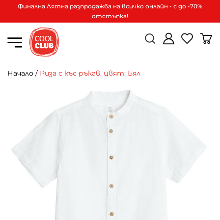
Финална Лятна разпродажба на всичко онлайн - с до -70%
отстъпка!
Начало
/
Риза с къс ръкав, цвят: Бял