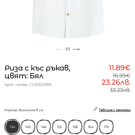
1
/3
11.89€
Риза с къс ръкав,
цвят: Бял
16.99€
23.26лв.
Арт. номер: CCB3021993
33.23лв.
Размер: Височина в см.
Таблица с размери
134
140
146
152
158
164
170