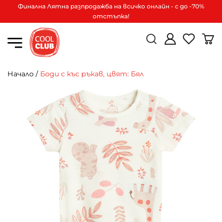
Финална Лятна разпродажба на всичко онлайн - с до -70%
отстъпка!
Начало
/
Боди с къс ръкав, цвят: Бял