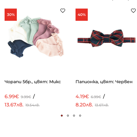
30%
40%
Чорапи 5бр., цвят: Микс
Папионка, цвят: Червен
6.99€
/
4.19€
/
9.99€
6.99€
13.67лв.
8.20лв.
19.54лв.
13.67лв.