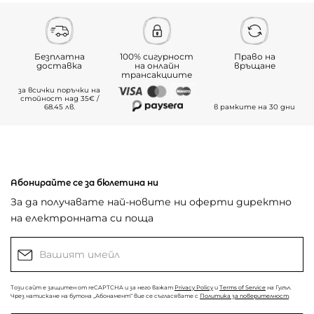
Безплатна
100% сигурност
Право на
доставка
на онлайн
връщане
трансакциите
за всички поръчки на
стойност над 35€ /
68.45 лв.
в рамките на 30 дни
Абонирайте се за бюлетина ни
За да получавате най-новите ни оферти директно
на електронната си поща
Този сайт е защитен от reCAPTCHA и за него важат
Privacy Policy
и
Terms of Service
на Гугъл.
Чрез натискане на бутона „Абонамент“ вие се съгласявате с
Политика за поверителност
.