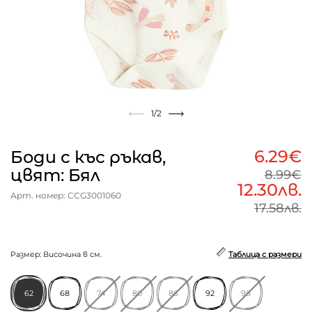
1
/2
6.29€
Боди с къс ръкав,
цвят: Бял
8.99€
12.30лв.
Арт. номер: CCG3001060
17.58лв.
Размер: Височина в см.
Таблица с размери
62
68
74
80
86
92
98