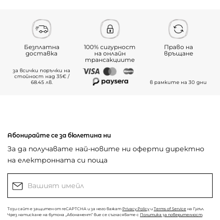
Безплатна
100% сигурност
Право на
доставка
на онлайн
връщане
трансакциите
за всички поръчки на
стойност над 35€ /
68.45 лв.
в рамките на 30 дни
Абонирайте се за бюлетина ни
За да получавате най-новите ни оферти директно
на електронната си поща
Този сайт е защитен от reCAPTCHA и за него важат
Privacy Policy
и
Terms of Service
на Гугъл.
Чрез натискане на бутона „Абонамент“ вие се съгласявате с
Политика за поверителност
.