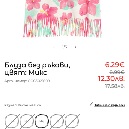
1
/3
6.29€
Блуза без ръкави,
цвят: Микс
8.99€
12.30лв.
Арт. номер: CCG3021809
17.58лв.
Размер: Височина в см.
Таблица с размери
134
140
146
152
158