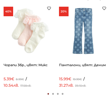
40%
20%
Чорапи 3бр., цвят: Микс
Панталони, цвят: Деним
5.39€
/
15.99€
/
8.99€
19.99€
10.54лв.
31.27лв.
17.58лв.
39.10лв.