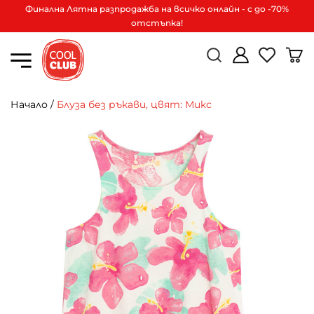
Финална Лятна разпродажба на всичко онлайн - с до -70%
отстъпка!
Начало
/
Блуза без ръкави, цвят: Микс