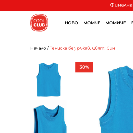
Финална 
НОВО
МОМЧЕ
МОМИЧЕ
Начало
/
Тениска без ръкав, цвят: Син
30%