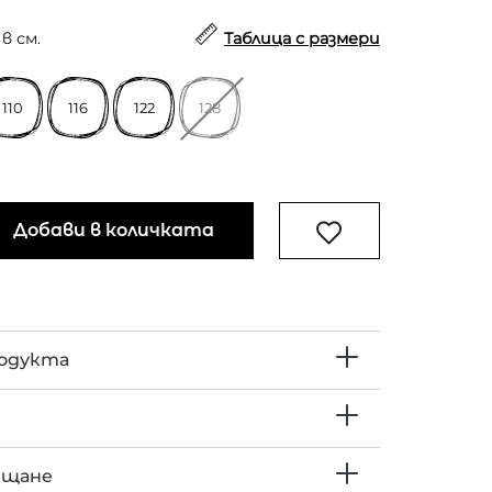
в см.
Таблица с размери
110
116
122
128
Добави в количката
родукта
ъщане