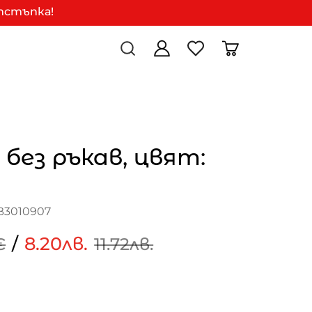
отстъпка!
 без ръкав, цвят:
B3010907
/
8.20лв.
€
11.72лв.