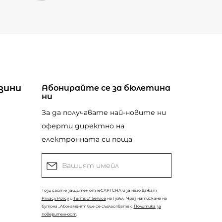
зини
Абонирайте се за бюлетина
ни
За да получавате най-новите ни
оферти директно на
електронната си поща
Този сайт е защитен от reCAPTCHA и за него важат
Privacy Policy
и
Terms of Service
на Гугъл.
Чрез натискане на
бутона „Абонамент“ вие се съгласявате с
Политика за
поверителност
.