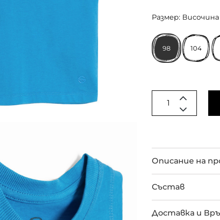
Размер: Височина 
98
104
Описание на п
Състав
Доставка и Вр