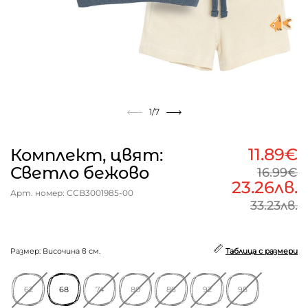
1
/7
11.89€
Комплект, цвят:
Светло бежово
16.99€
23.26лв.
Арт. номер: CCB3001985-00
33.23лв.
Размер: Височина в см.
Таблица с размери
62
68
74
80
86
92
98