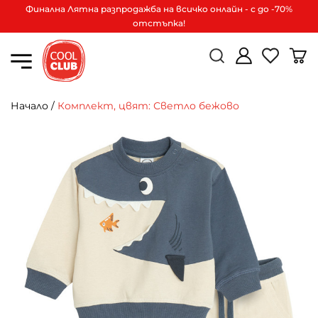
Финална Лятна разпродажба на всичко онлайн - с до -70%
отстъпка!
Начало
/
Комплект, цвят: Светло бежово