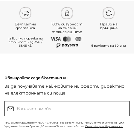
Безплатна
100% сигурност
Право на
доставка
на онлайн
връщане
трансакциите
за всички поръчки на
стойност над 35€ /
68.45 лв.
в рамките на 30 дни
Абонирайте се за бюлетина ни
За да получавате най-новите ни оферти директно
на електронната си поща
Този сайт е защитен от reCAPTCHA и за него важат
Privacy Policy
и
Terms of Service
на Гугъл.
Чрез натискане на бутона „Абонамент“ вие се съгласявате с
Политика за поверителност
.