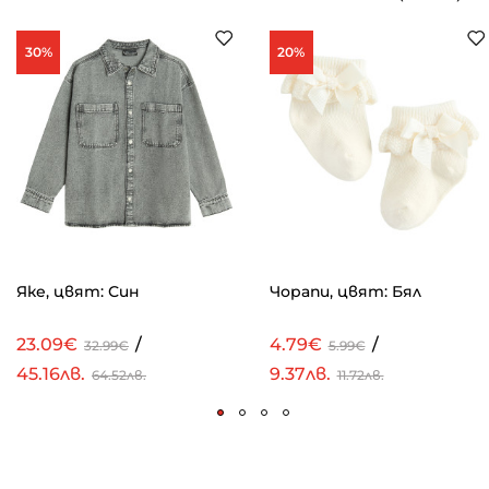
30%
20%
Яке, цвят: Син
Чорапи, цвят: Бял
23.09€
/
4.79€
/
32.99€
5.99€
45.16лв.
9.37лв.
64.52лв.
11.72лв.