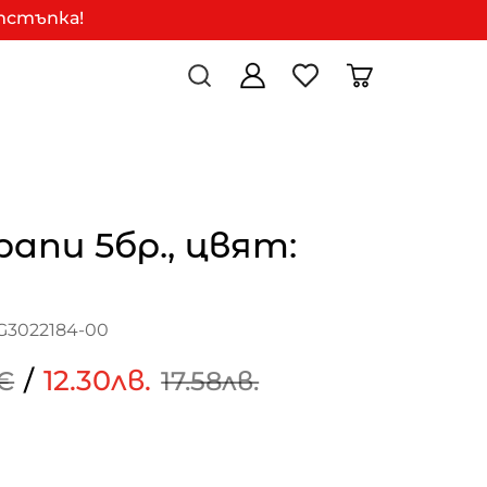
отстъпка!
рапи 5бр., цвят:
G3022184-00
/
12.30лв.
€
17.58лв.