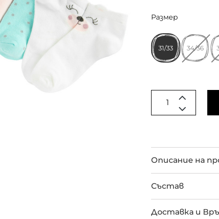
Размер
31/33
34/36
Описание на п
Състав
Доставка и Вр