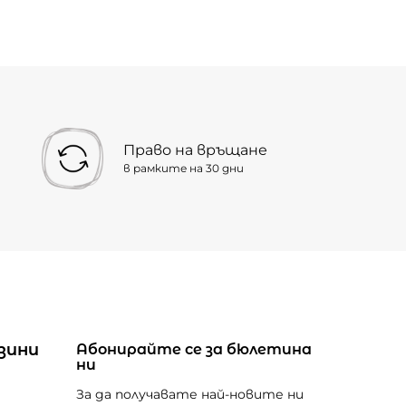
Право на връщане
в рамките на 30 дни
зини
Абонирайте се за бюлетина
ни
За да получавате най-новите ни