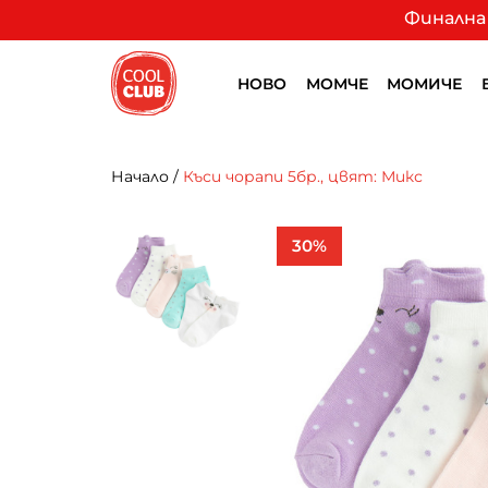
Финална 
НОВО
МОМЧЕ
МОМИЧЕ
Начало
/
Къси чорапи 5бр., цвят: Микс
30%