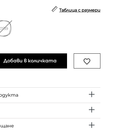
Таблица с размери
37/39
Добави в количката
родукта
ъщане