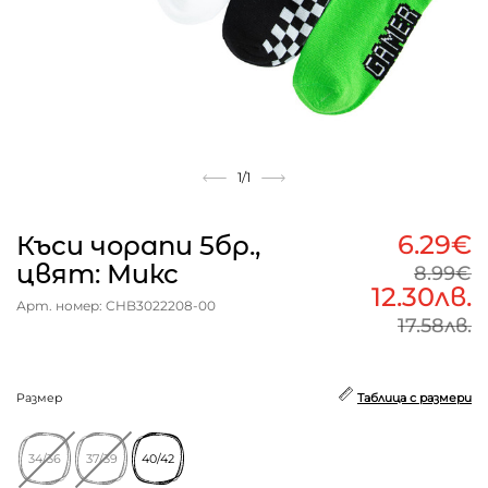
1
/1
6.29€
Къси чорапи 5бр.,
цвят: Микс
8.99€
12.30лв.
Арт. номер: CHB3022208-00
17.58лв.
Размер
Таблица с размери
34/36
37/39
40/42