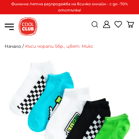
Финална Лятна разпродажба на всичко онлайн - с до -70%
отстъпка!
Начало
/
Къси чорапи 5бр., цвят: Микс