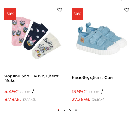
50%
30%
Чорапи 3бр. DAISY, цвят:
Кецове, цвят: Син
Микс
4.49€
/
13.99€
/
8.99€
19.99€
8.78лв.
27.36лв.
17.58лв.
39.10лв.