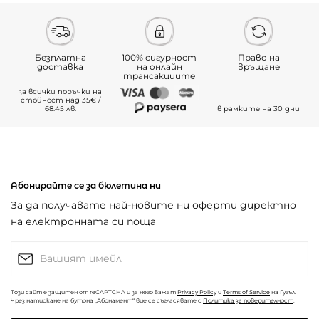
Безплатна
100% сигурност
Право на
доставка
на онлайн
връщане
трансакциите
за всички поръчки на
стойност над 35€ /
68.45 лв.
в рамките на 30 дни
Абонирайте се за бюлетина ни
За да получавате най-новите ни оферти директно
на електронната си поща
Този сайт е защитен от reCAPTCHA и за него важат
Privacy Policy
и
Terms of Service
на Гугъл.
Чрез натискане на бутона „Абонамент“ вие се съгласявате с
Политика за поверителност
.