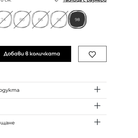
в см.
Таблица с размери
74
80
86
92
98
Добави в количката
родукта
ъщане