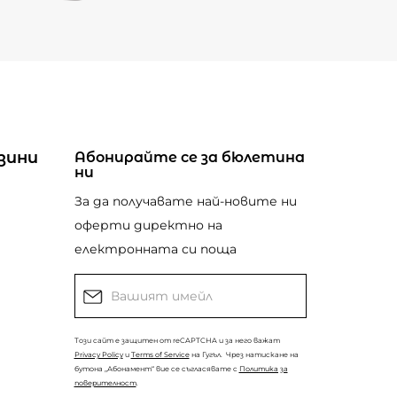
зини
Абонирайте се за бюлетина
ни
За да получавате най-новите ни
оферти директно на
електронната си поща
Този сайт е защитен от reCAPTCHA и за него важат
Privacy Policy
и
Terms of Service
на Гугъл.
Чрез натискане на
бутона „Абонамент“ вие се съгласявате с
Политика за
поверителност
.