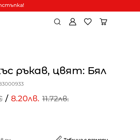
отстъпка!
къс ръкав, цвят: Бял
B3000933
/
8.20лв.
€
11.72лв.