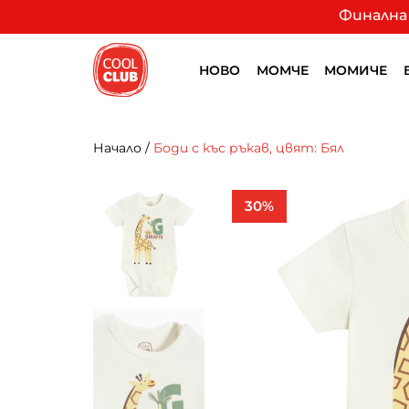
Финална 
НОВО
МОМЧЕ
МОМИЧЕ
Начало
/
Боди с къс ръкав, цвят: Бял
30%