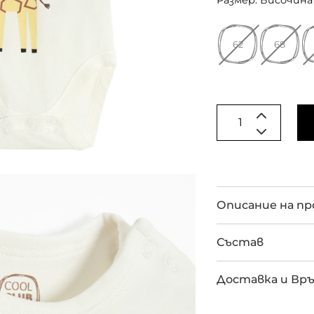
Размер: Височина 
62
68
Описание на п
Състав
Доставка и Вр