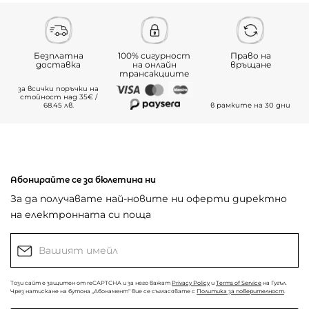
Безплатна
100% сигурност
Право на
доставка
на онлайн
връщане
трансакциите
за всички поръчки на
стойност над 35€ /
68.45 лв.
в рамките на 30 дни
Абонирайте се за бюлетина ни
За да получавате най-новите ни оферти директно
на електронната си поща
Този сайт е защитен от reCAPTCHA и за него важат
Privacy Policy
и
Terms of Service
на Гугъл.
Чрез натискане на бутона „Абонамент“ вие се съгласявате с
Политика за поверителност
.