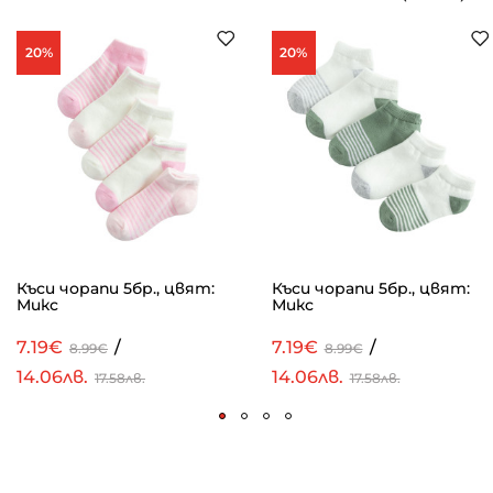
20%
20%
Къси чорапи 5бр., цвят:
Къси чорапи 5бр., цвят:
Микс
Микс
7.19€
/
7.19€
/
8.99€
8.99€
14.06лв.
14.06лв.
17.58лв.
17.58лв.