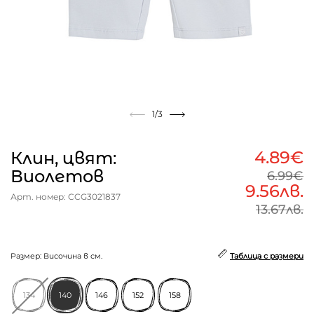
1
/3
4.89€
Клин, цвят:
Виолетов
6.99€
9.56лв.
Арт. номер: CCG3021837
13.67лв.
Размер: Височина в см.
Таблица с размери
134
140
146
152
158