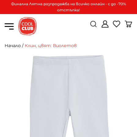
Финална Лятна разпродажба на всичко онлайн - с до -70%
отстъпка!
Начало
/
Клин, цвят: Виолетов