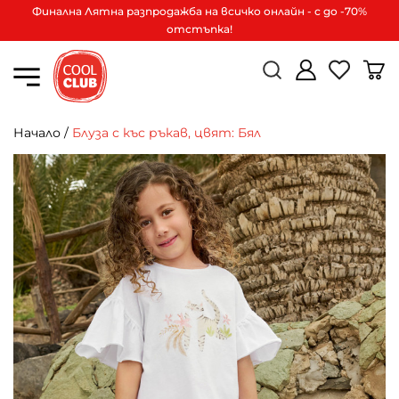
Финална Лятна разпродажба на всичко онлайн - с до -70%
отстъпка!
Начало
/
Блуза с къс ръкав, цвят: Бял