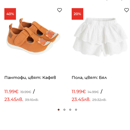
40%
20%
Пантофи, цвят: Кафяв
Пола, цвят: Бял
11.99€
/
11.99€
/
19.99€
14.99€
23.45лв.
23.45лв.
39.10лв.
29.32лв.