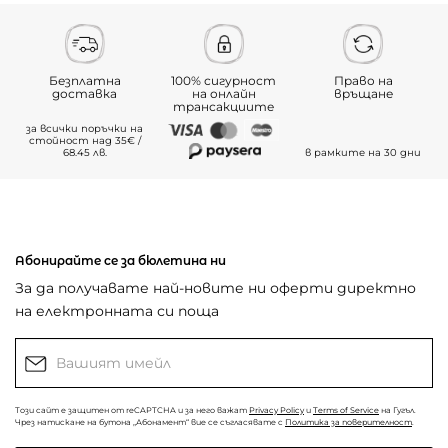
Безплатна
100% сигурност
Право на
доставка
на онлайн
връщане
трансакциите
за всички поръчки на
стойност над 35€ /
68.45 лв.
в рамките на 30 дни
Абонирайте се за бюлетина ни
За да получавате най-новите ни оферти директно
на електронната си поща
Този сайт е защитен от reCAPTCHA и за него важат
Privacy Policy
и
Terms of Service
на Гугъл.
Чрез натискане на бутона „Абонамент“ вие се съгласявате с
Политика за поверителност
.