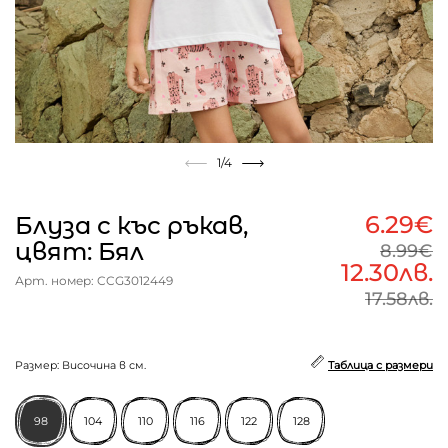
1
/4
6.29€
Блуза с къс ръкав,
цвят: Бял
8.99€
12.30лв.
Арт. номер: CCG3012449
17.58лв.
Размер: Височина в см.
Таблица с размери
98
104
110
116
122
128