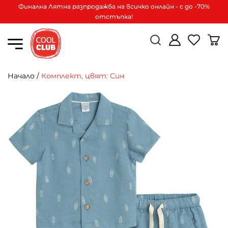
Финална Лятна разпродажба на всичко онлайн - с до -70%
отстъпка!
Начало
/
Комплект, цвят: Син