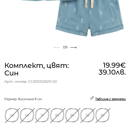
1
/9
19.99€
Комплект, цвят:
39.10лв.
Син
Арт. номер: CCB3002629-00
Размер: Височина в см.
Таблица с размери
62
68
74
80
86
92
98