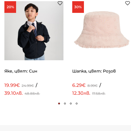
20%
30%
Яке, цвят: Син
Шапка, цвят: Розов
19.99€
/
6.29€
/
24.99€
8.99€
39.10лв.
12.30лв.
48.88лв.
17.58лв.