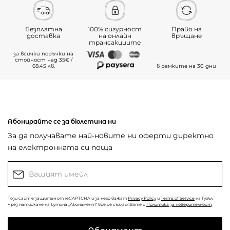
Безплатна
100% сигурност
Право на
доставка
на онлайн
връщане
трансакциите
за всички поръчки на
стойност над 35€ /
68.45 лв.
в рамките на 30 дни
Абонирайте се за бюлетина ни
За да получавате най-новите ни оферти директно
на електронната си поща
Този сайт е защитен от reCAPTCHA и за него важат
Privacy Policy
и
Terms of Service
на Гугъл.
Чрез натискане на бутона „Абонамент“ вие се съгласявате с
Политика за поверителност
.