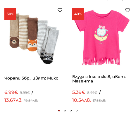
30%
40%
Блуза с къс ръкав, цвят:
Чорапи 5бр., цвят: Микс
Магента
6.99€
/
5.39€
/
9.99€
8.99€
13.67лв.
10.54лв.
19.54лв.
17.58лв.