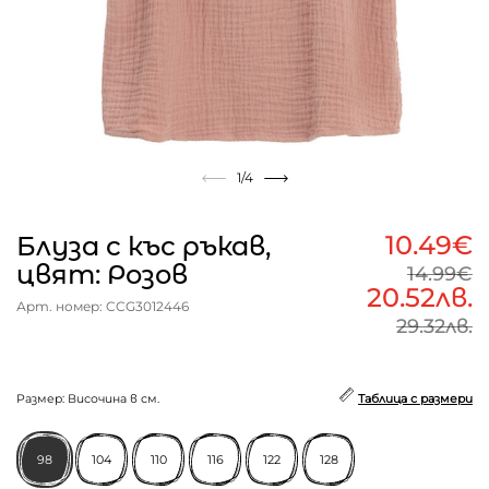
1
/4
10.49€
Блуза с къс ръкав,
цвят: Розов
14.99€
20.52лв.
Арт. номер: CCG3012446
29.32лв.
Размер: Височина в см.
Таблица с размери
98
104
110
116
122
128