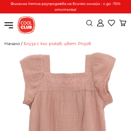
Финална Лятна разпродажба на всичко онлайн - с до -70%
отстъпка!
Начало
/
Блуза с къс ръкав, цвят: Розов