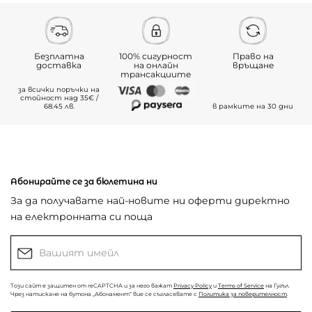
Безплатна
100% сигурност
Право на
доставка
на онлайн
връщане
трансакциите
за всички поръчки на
стойност над 35€ /
68.45 лв.
в рамките на 30 дни
Абонирайте се за бюлетина ни
За да получавате най-новите ни оферти директно
на електронната си поща
Този сайт е защитен от reCAPTCHA и за него важат
Privacy Policy
и
Terms of Service
на Гугъл.
Чрез натискане на бутона „Абонамент“ вие се съгласявате с
Политика за поверителност
.