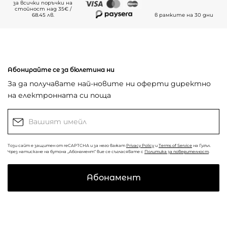
за всички поръчки на
стойност над 35€ /
68.45 лв.
в рамките на 30 дни
Абонирайте се за бюлетина ни
За да получавате най-новите ни оферти директно
на електронната си поща
Този сайт е защитен от reCAPTCHA и за него важат
Privacy Policy
и
Terms of Service
на Гугъл.
Чрез натискане на бутона „Абонамент“ вие се съгласявате с
Политика за поверителност
.
Абонамент