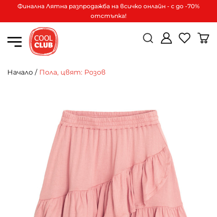
Финална Лятна разпродажба на всичко онлайн - с до -70%
отстъпка!
Начало
/
Пола, цвят: Розов