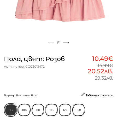
1
/4
10.49€
Пола, цвят: Розов
14.99€
Арт. номер: CCG3012472
20.52лв.
29.32лв.
Размер: Височина в см.
Таблица с размери
98
104
110
116
122
128