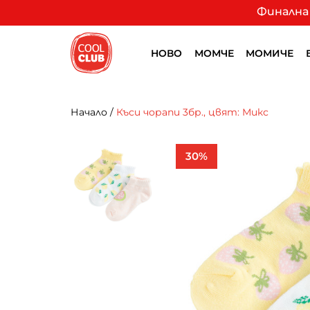
Финална 
НОВО
МОМЧЕ
МОМИЧЕ
Начало
/
Къси чорапи 3бр., цвят: Микс
30%