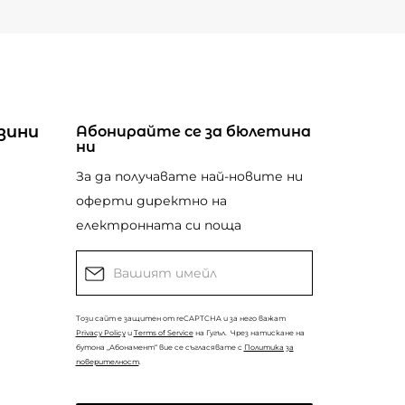
зини
Абонирайте се за бюлетина
ни
За да получавате най-новите ни
оферти директно на
електронната си поща
Този сайт е защитен от reCAPTCHA и за него важат
Privacy Policy
и
Terms of Service
на Гугъл.
Чрез натискане на
бутона „Абонамент“ вие се съгласявате с
Политика за
поверителност
.