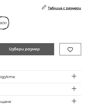
Таблица с размери
28/30
Избери размер
родукта
ъщане