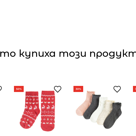
то купиха този продукт,
50%
30%