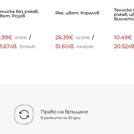
Тениска 
ениска без ръкав,
Яке, цвят: Коралов
ръкав, ц
вят: Розов
Виолет
6.99€
/
26.39€
/
10.49€
9.99€
32.99€
3.67лв.
51.61лв.
20.52лв
19.54лв.
64.52лв.
Право на връщане
в рамките на 30 дни