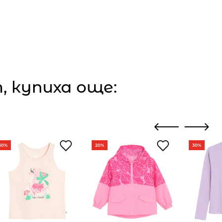
 купиха още:
30%
20%
30%