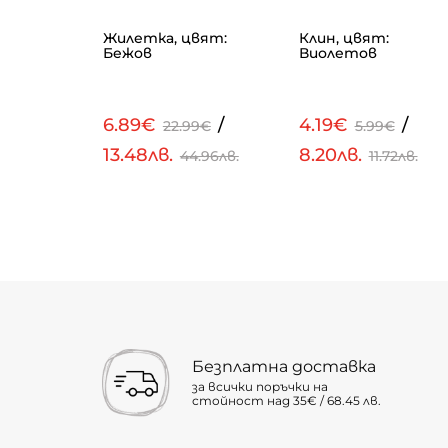
кави,
Жилетка, цвят:
Клин, цвят:
Бежов
Виолетов
/
6.89€
/
4.19€
/
€
22.99€
5.99€
13.48лв.
8.20лв.
.54лв.
44.96лв.
11.72лв.
Безплатна доставка
за всички поръчки на
стойност над 35€ / 68.45 лв.