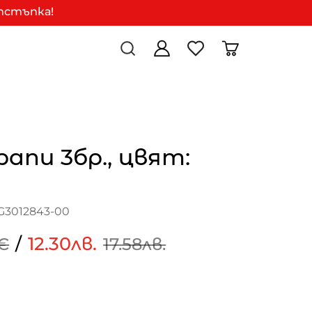
отстъпка!
рапи 3бр., цвят:
G3012843-00
/
12.30лв.
€
17.58лв.