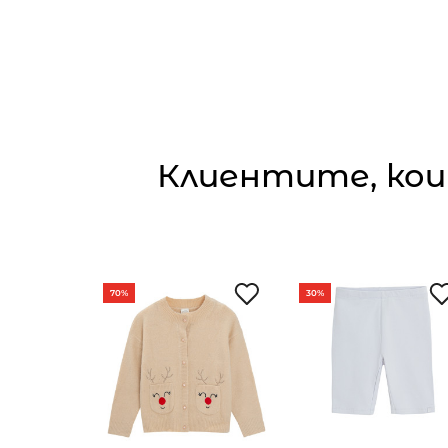
Клиентите, кои
70%
30%