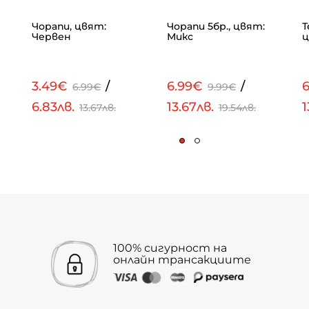
Чорапи, цвят:
Чорапи 5бр., цвят:
Т
Червен
Микс
ц
3.49€
/
6.99€
/
6.99€
9.99€
6.83лв.
13.67лв.
1
13.67лв.
19.54лв.
100% сигурност на
онлайн трансакциите