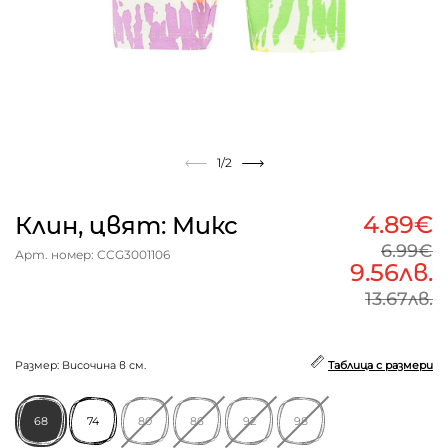
1
/2
4.89€
Клин, цвят: Микс
6.99€
Арт. номер: CCG3001106
9.56лв.
13.67лв.
Размер: Височина в см.
Таблица с размери
68
74
80
86
92
98