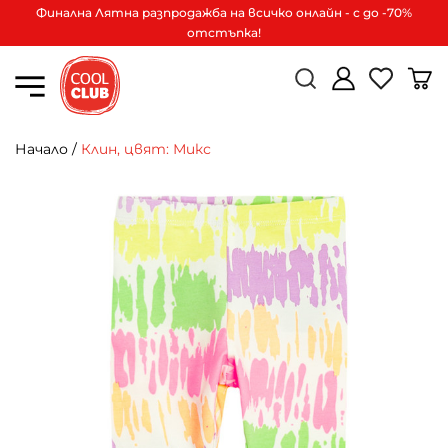
Финална Лятна разпродажба на всичко онлайн - с до -70%
отстъпка!
Начало
/
Клин, цвят: Микс