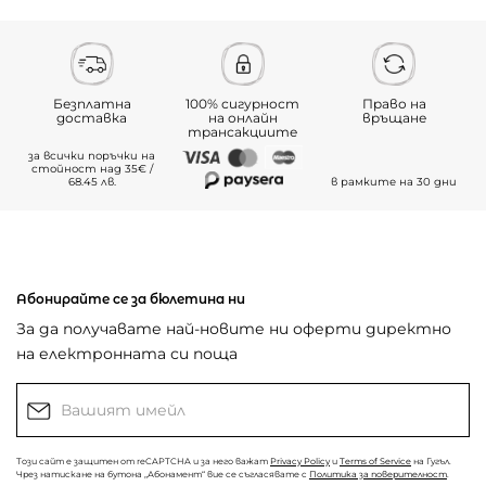
Безплатна
100% сигурност
Право на
доставка
на онлайн
връщане
трансакциите
за всички поръчки на
стойност над 35€ /
68.45 лв.
в рамките на 30 дни
Абонирайте се за бюлетина ни
За да получавате най-новите ни оферти директно
на електронната си поща
Този сайт е защитен от reCAPTCHA и за него важат
Privacy Policy
и
Terms of Service
на Гугъл.
Чрез натискане на бутона „Абонамент“ вие се съгласявате с
Политика за поверителност
.