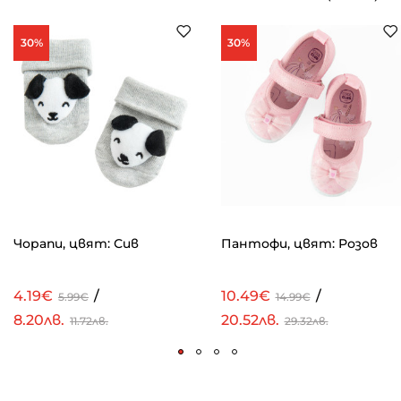
30%
30%
Чорапи, цвят: Сив
Пантофи, цвят: Розов
4.19€
/
10.49€
/
5.99€
14.99€
8.20лв.
20.52лв.
11.72лв.
29.32лв.