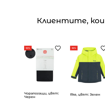
Клиентите, кои
50%
30%
Чорапогащи, цвят:
т: Микс
Яке, цвят: Зелен
Черен