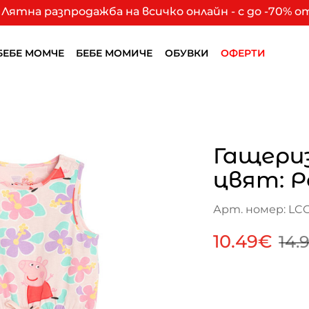
Лятна разпродажба на всичко онлайн - с до -70% 
БЕБЕ МОМЧЕ
БЕБЕ МОМИЧЕ
ОБУВКИ
ОФЕРТИ
Гащериз
цвят: Р
Арт. номер: LC
10.49€
14.