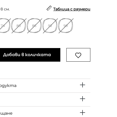
в см.
Таблица с размери
74
80
86
92
98
Добави в количката
родукта
ъщане