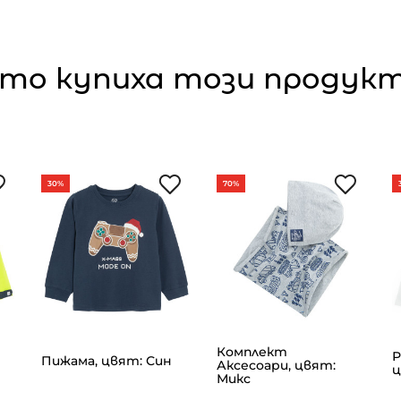
то купиха този продукт,
30%
70%
Комплект
Р
Пижама, цвят: Син
Аксесoари, цвят:
ц
Микс