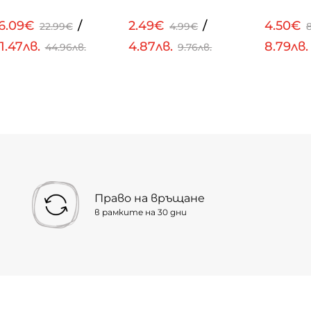
16.09€
/
2.49€
/
4.50€
22.99€
4.99€
1.47лв.
4.87лв.
8.79лв
44.96лв.
9.76лв.
Право на връщане
в рамките на 30 дни