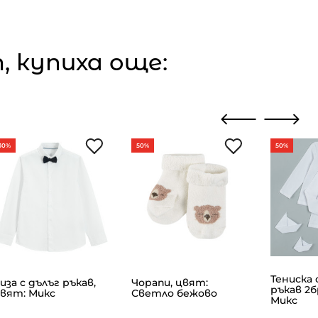
 купиха още:
30%
50%
50%
Тениска 
иза с дълъг ръкав,
Чорапи, цвят:
ръкав 2б
вят: Микс
Светло бежово
Микс