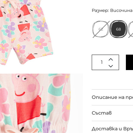
Размер: Височина 
62
68
Описание на п
Състав
Доставка и Вр