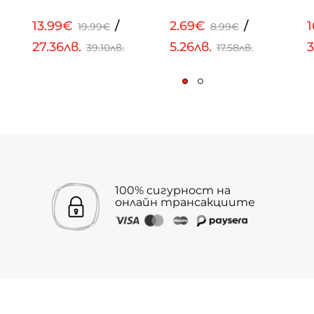
13.99€
/
2.69€
/
19.99€
8.99€
27.36лв.
5.26лв.
3
39.10лв.
17.58лв.
100% сигурност на
онлайн трансакциите