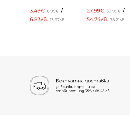
/
3.49€
/
27.99€
/
99€
6.99€
39.99€
6.83лв.
54.74лв.
.32лв.
13.67лв.
78.21лв.
Безплатна доставка
за всички поръчки на
стойност над 35€ / 68.45 лв.