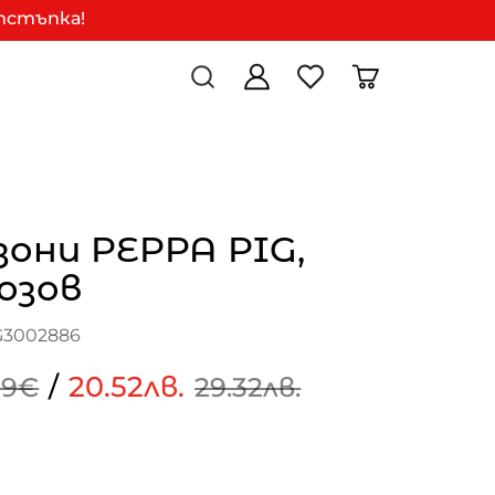
отстъпка!
они PEPPA PIG,
озов
G3002886
/
20.52лв.
99€
29.32лв.