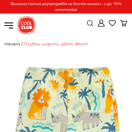
Финална Лятна разпродажба на всичко онлайн - с до -70%
отстъпка!
Начало
/
Плувни шорти, цвят: Жълт