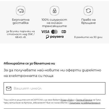
Безплатна
100% сигурност
Право на
доставка
на онлайн
връщане
трансакциите
за всички поръчки на
стойност над 35€ /
68.45 лв.
в рамките на 30 дни
Абонирайте се за бюлетина ни
За да получавате най-новите ни оферти директно
на електронната си поща
Този сайт е защитен от reCAPTCHA и за него важат
Privacy Policy
и
Terms of Service
на Гугъл.
Чрез натискане на бутона „Абонамент“ вие се съгласявате с
Политика за поверителност
.