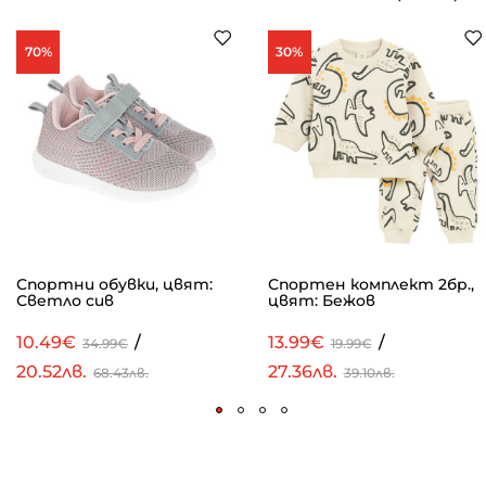
70%
30%
Спортни обувки, цвят:
Спортен комплект 2бр.,
Светло сив
цвят: Бежов
10.49€
/
13.99€
/
34.99€
19.99€
20.52лв.
27.36лв.
68.43лв.
39.10лв.