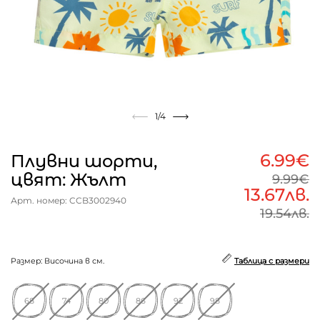
1
/4
6.99€
Плувни шорти,
цвят: Жълт
9.99€
13.67лв.
Арт. номер: CCB3002940
19.54лв.
Размер: Височина в см.
Таблица с размери
68
74
80
86
92
98