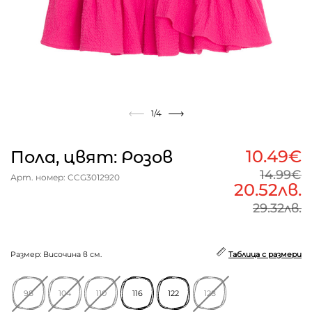
1
/4
10.49€
Пола, цвят: Розов
14.99€
Арт. номер: CCG3012920
20.52лв.
29.32лв.
Размер: Височина в см.
Таблица с размери
98
104
110
116
122
128