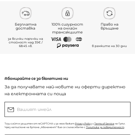
Безплатна
100% сигурност
Право на
доставка
на онлайн
връщане
трансакциите
за всички поръчки на
стойност над 35€ /
68.45 лв.
в рамките на 30 дни
Абонирайте се за бюлетина ни
За да получавате най-новите ни оферти директно
на електронната си поща
Този сайт е защитен от reCAPTCHA и за него важат
Privacy Policy
и
Terms of Service
на Гугъл.
Чрез натискане на бутона „Абонамент“ вие се съгласявате с
Политика за поверителност
.