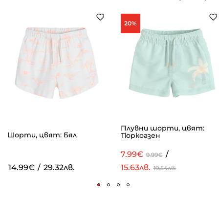
20%
Плувни шорти, цвят:
Шорти, цвят: Бял
Тюркоазен
7.99€
/
9.99€
14.99€
/
29.32лв.
15.63лв.
19.54лв.