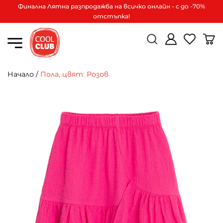
Финална Лятна разпродажба на всичко онлайн - с до -70%
отстъпка!
Начало
/
Пола, цвят: Розов